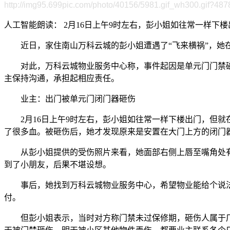
http://img95.699pic.com/photo/40156/5981.gif_wh300.gif?487
人工智能朗读： 2月16日上午9时左右，彭小姐如往常一样
近日，家住南山万科云城的彭小姐遭遇了“飞来横祸”，
对此，万科云城物业服务中心称，事件起因是单元门门禁
主保持沟通，承担起相应责任。
业主：出门被单元门闭门器砸伤
2月16日上午9时左右，彭小姐如往常一样下楼出门，但
了很多血。被砸伤后，她才发现原来是安置在大门上方的闭门
从彭小姐提供的受伤照片来看，她面部右侧上唇至嘴角处
到了小朋友，后果不堪设想。
事后，她找到万科云城物业服务中心，希望物业能给个说
付。
但彭小姐表示，当时对方称门禁未过保修期，砸伤人属于