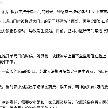
88
下楼出门，但就在推开单元门的时候，她感觉一块硬物从上至下重
她在上班出门时被楼道大门上的闭门器砸伤了面部，医生诊断伤口
磁力锁衔铁松动，导致发生脱落。目前，已对小区所有门禁进行
就在推开单元门的时候，她感觉一块硬物从上至下重重地砸在脸
器掉下来。
有一道长约2cm的伤口。经北大深圳医院急诊科医生诊断，伤口
法。当时彭小姐提出了赔偿医药费、误工费、精神损失费2万的
厂家的责任，需要彭小姐和厂家见面谈赔偿，仅愿赔偿数百元医