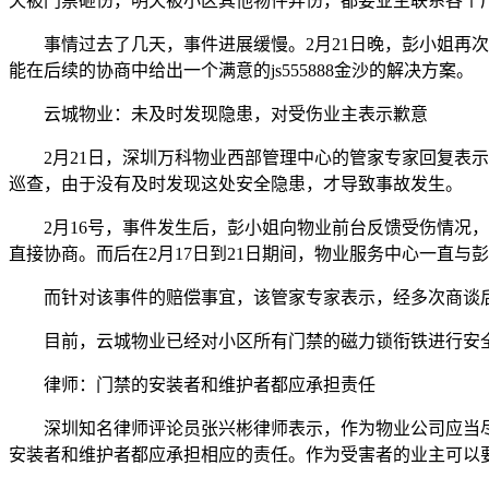
天被门禁砸伤，明天被小区其他物件弄伤，都要业主联系各个
事情过去了几天，事件进展缓慢。2月21日晚，彭小姐
能在后续的协商中给出一个满意的js555888金沙的解决方案。
云城物业：未及时发现隐患，对受伤业主表示歉意
2月21日，深圳万科物业西部管理中心的管家专家回复
巡查，由于没有及时发现这处安全隐患，才导致事故发生。
2月16号，事件发生后，彭小姐向物业前台反馈受伤情
直接协商。而后在2月17日到21日期间，物业服务中心一直与
而针对该事件的赔偿事宜，该管家专家表示，经多次商谈
目前，云城物业已经对小区所有门禁的磁力锁衔铁进行安
律师：门禁的安装者和维护者都应承担责任
深圳知名律师评论员张兴彬律师表示，作为物业公司应当
安装者和维护者都应承担相应的责任。作为受害者的业主可以