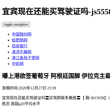
宜宾现在还能买驾驶证吗-js555
toggle navigation
中国随州网
烩肥肠网
招商银行
清汤牛腩网
清江鱼茄子煲网
中彩网
曝上港欲签葡萄牙 阿根廷国脚 伊拉克主
发稿时间:2020年12月27日 23:39
宜宾现在还能买驾驶证吗〓买驾照联系教练〓【 薇:3015058】1
拣员 首超g20平均水平