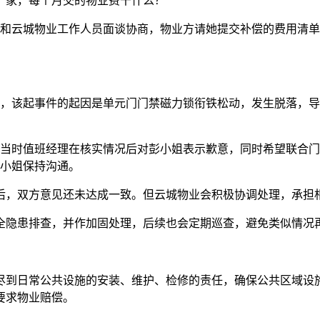
厂家，每个月交的物业费干什么？”
再次和云城物业工作人员面谈协商，物业方请她提交补偿的费用清
表示，该起事件的起因是单元门门禁磁力锁衔铁松动，发生脱落，
况，当时值班经理在核实情况后对彭小姐表示歉意，同时希望联合
彭小姐保持沟通。
后，双方意见还未达成一致。但云城物业会积极协调处理，承担
全隐患排查，并作加固处理，后续也会定期巡查，避免类似情况
尽到日常公共设施的安装、维护、检修的责任，确保公共区域设
要求物业赔偿。