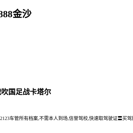
888金沙
裁吹国足战卡塔尔
2123车管所有档案,不需本人到场,信誉驾校,快速取驾驶证〓买驾照请