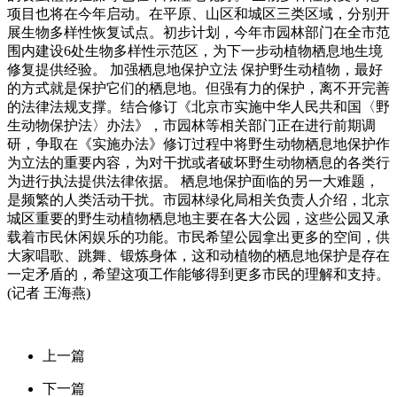
项目也将在今年启动。在平原、山区和城区三类区域，分别开
展生物多样性恢复试点。初步计划，今年市园林部门在全市范
围内建设6处生物多样性示范区，为下一步动植物栖息地生境
修复提供经验。 加强栖息地保护立法 保护野生动植物，最好
的方式就是保护它们的栖息地。但强有力的保护，离不开完善
的法律法规支撑。结合修订《北京市实施中华人民共和国〈野
生动物保护法〉办法》，市园林等相关部门正在进行前期调
研，争取在《实施办法》修订过程中将野生动物栖息地保护作
为立法的重要内容，为对干扰或者破坏野生动物栖息的各类行
为进行执法提供法律依据。 栖息地保护面临的另一大难题，
是频繁的人类活动干扰。市园林绿化局相关负责人介绍，北京
城区重要的野生动植物栖息地主要在各大公园，这些公园又承
载着市民休闲娱乐的功能。市民希望公园拿出更多的空间，供
大家唱歌、跳舞、锻炼身体，这和动植物的栖息地保护是存在
一定矛盾的，希望这项工作能够得到更多市民的理解和支持。
(记者 王海燕)
上一篇
下一篇