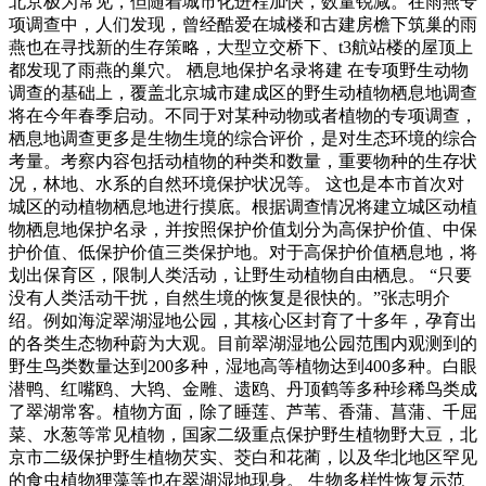
北京极为常见，但随着城市化进程加快，数量锐减。在雨燕专
项调查中，人们发现，曾经酷爱在城楼和古建房檐下筑巢的雨
燕也在寻找新的生存策略，大型立交桥下、t3航站楼的屋顶上
都发现了雨燕的巢穴。 栖息地保护名录将建 在专项野生动物
调查的基础上，覆盖北京城市建成区的野生动植物栖息地调查
将在今年春季启动。不同于对某种动物或者植物的专项调查，
栖息地调查更多是生物生境的综合评价，是对生态环境的综合
考量。考察内容包括动植物的种类和数量，重要物种的生存状
况，林地、水系的自然环境保护状况等。 这也是本市首次对
城区的动植物栖息地进行摸底。根据调查情况将建立城区动植
物栖息地保护名录，并按照保护价值划分为高保护价值、中保
护价值、低保护价值三类保护地。对于高保护价值栖息地，将
划出保育区，限制人类活动，让野生动植物自由栖息。 “只要
没有人类活动干扰，自然生境的恢复是很快的。”张志明介
绍。例如海淀翠湖湿地公园，其核心区封育了十多年，孕育出
的各类生态物种蔚为大观。目前翠湖湿地公园范围内观测到的
野生鸟类数量达到200多种，湿地高等植物达到400多种。白眼
潜鸭、红嘴鸥、大鸨、金雕、遗鸥、丹顶鹤等多种珍稀鸟类成
了翠湖常客。植物方面，除了睡莲、芦苇、香蒲、菖蒲、千屈
菜、水葱等常见植物，国家二级重点保护野生植物野大豆，北
京市二级保护野生植物芡实、茭白和花蔺，以及华北地区罕见
的食虫植物狸藻等也在翠湖湿地现身。 生物多样性恢复示范