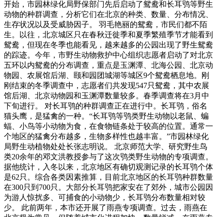
开始，市园林绿化局野保部门先后启动了鸳鸯和长耳鸮等野生
动物的种群调查，分析它们在北京的种类、数量、分布情况、
生存状况以及受威胁因子。 羽毛艳丽的鸳鸯，市民们都不陌
生。以往，北京城区只在春秋迁徙季和夏季繁殖季节才能看到
鸳鸯，但现在冬季也能看见，越来越多的公园出现了野生鸳鸯
的踪迹。今年，市野生动物救护中心组织志愿者启动了对北京
五环以内鸳鸯的分布调查，重点是玉渊潭、北海公园、北京动
物园、农展馆后湖、颐和园团城湖等城区9个鸳鸯栖息地。刚
刚结束的冬季调查中，志愿者们共发现547只鸳鸯，其中农展
馆后湖、北京动物园和玉渊潭数量较多。春季调查将在3月中
下旬进行。 对长耳鸮的种群调查正在进行中。长耳鸮，俗名
猫头鹰，是猛禽的一种。“长耳鸮等鸮类野生动物以老鼠、蝙
蝠、小鸟等小动物为食，在食物链条处于较高的位置。通常一
个地区的猛禽分布越多，生物多样性也越丰富。”市园林绿化
局野生动植物处处长张志明说。 北京师范大学、研究野生鸟
类20余年的邓文洪教授参与了这次鸮类野生动物的专项调查。
据他统计，入冬以来，北京地区有确切观测记录的长耳鸮个体
是62只。综合各类因素推算，目前北京地区的长耳鸮种群数量
在300只到700只。大部分长耳鸮把家安在了郊外，城市公园因
为游人惊扰多、可捕食的小动物少，长耳鸮分布数量相对较
少。 此前两年，本市还开展了雨燕专项调查。过去，雨燕在