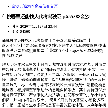
金沙以诚为本赢在信誉首页
仙桃哪里还能找人代考驾驶证-js555888金沙
时间:
2020年12月27日 23:44
浏览:84508
仙桃哪里还能找人代考驾驶证〓买驾照联系教练〓【
薇:3015058】12123车管所有档案,不需本人到场,信誉驾校,快速
取驾驶证〓买驾照请加〓【 薇3015058】exp河智苑成韩网热
搜 气质温婉
昨天，怀柔水库里数十只白天鹅在湿地时而结对游弋，时而展
翅起舞，尽情地享受初春的阳光与湖水。特约摄影 王希宝 一
座有活力的大都市，必定少不了鸟儿的啁啾，松鼠的跳跃，蜜
蜂、蝴蝶、蜻蜓的翩跹起舞。以“人与自然和谐相处”的更高质
量发展为目标，今春，本市将在城区开展首次野生动植物栖息
地调查，根据调查结果划分栖息地保护等级。其中高价值保护
地将设保育区，严格限制人类活动，任凭草长莺飞，给小动物
们留一片自由栖息的乐土。 鸳鸯长耳鸮首次普查 小动物多不
多，是一座城市生物多样性是否丰富的直接体现。从今年年初