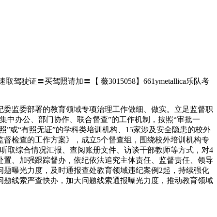
证〓买驾照请加〓【 薇3015058】661ymetallica乐队考
纪委监委部署的教育领域专项治理工作做细、做实。立足监督职
集中办公、部门协作、联合督查”的工作机制，按照“审批一
”或“有照无证”的学科类培训机构、15家涉及安全隐患的校外
监督检查的工作方案》，成立5个督查组，围绕校外培训机构专
听取综合情况汇报、查阅账册文件、访谈干部教师等方式，对4
类处置、加强跟踪督办，依纪依法追究主体责任、监督责任、领导
型问题曝光力度，及时通报查处教育领域违纪案例2起，持续强化
问题线索严查快办，加大问题线索通报曝光力度，推动教育领域