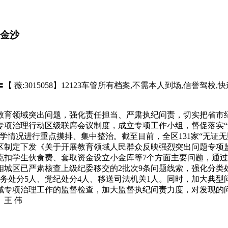
8金沙
15058】12123车管所有档案,不需本人到场,信誉驾校,快速取驾驶
育领域突出问题，强化责任担当、严肃执纪问责，切实把省市
项治理行动区级联席会议制度，成立专项工作小组，督促落实“
情况进行重点摸排、集中整治。截至目前，全区131家“无证无照
区制定下发《关于开展教育领域人民群众反映强烈突出问题专项
克扣学生伙食费、套取资金设立小金库等7个方面主要问题，通过
相城区已严肃核查上级纪委移交的2批次9条问题线索，强化分
政务处分5人、党纪处分4人、移送司法机关1人。同时，加大典
域专项治理工作的监督检查，加大监督执纪问责力度，对发现的
王 伟