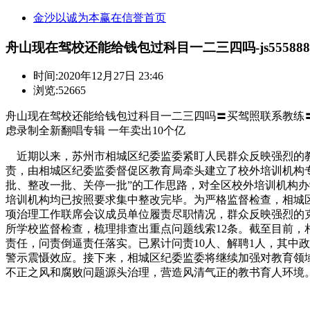
金沙以诚为本赢在信誉首页
舟山现在驾校还能给钱包过科目一二三四吗-js55588
时间:
2020年12月27日 23:46
浏览:52665
舟山现在驾校还能给钱包过科目一二三四吗〓买驾照联系教练〓【 薇:30
虑录制全新翻唱专辑 一年卖出10个亿
近期以来，苏州市相城区纪委监委紧盯人民群众反映强烈的教
责，由相城区纪委监委督促区教育局牵头建立了校外培训机构专
批、整改一批、关停一批”的工作思路，对全区校外培训机构办学
培训机构均已按照要求集中整改完毕。为严格监督检查，相城
项治理工作联席会议成员单位履责尽职情况，群众反映强烈的
所学校监督检查，梳理排查出重点问题线索12条。截至目前，
责任，问责倒逼责任落实。已累计问责10人、解聘1人，其中
警示震慑效应。接下来，相城区纪委监委将继续加强对教育领
不正之风和腐败问题源头治理，营造风清气正的教书育人环境。