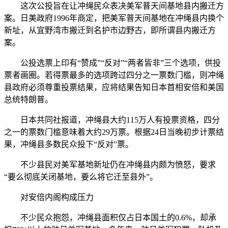
这次公投旨在让冲绳民众表决美军普天间基地县内搬迁方
案。日美政府1996年商定，把美军普天间基地在冲绳县内换个
新址，从宜野湾市搬迁到名护市边野古，即所谓县内搬迁方
案。
公投选票上印有“赞成”“反对”“两者皆非”三个选项，供投
票者画圈。若得票最多的选项跨过四分之一票数门槛，则冲绳
县政府必须尊重投票结果，应将结果告知日本首相安倍和美国
总统特朗普。
日本共同社报道，冲绳县大约115万人有投票资格，四分
之一的票数门槛意味着大约29万票。根据24日当晚初步计票结
果，冲绳县多数民众投下“反对”票。
不少县民对美军基地新址仍在冲绳县内颇为愤怒，要求
“要么彻底关闭基地，要么将它迁至县外”。
对安倍内阁构成压力
不少民众抱怨，冲绳县面积仅占日本国土的0.6%，却承