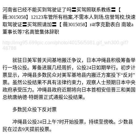
河南省已经不能买到驾驶证了吗〓买驾照联系教练〓【
薇:3015058】12123车管所有档案,不需本人到场,信誉驾校,快速
取驾驶证〓买驾照请加〓【 薇3015058】r4f李克勤表白 南玻a
董事长等7名高管集体辞职
http://img95.699pic.com/photo/40156/5981.gif_wh300.gif?
48788
就驻日美军普天间基地搬迁争议，日本冲绳县积极筹备举
行一场公投。筹备进展几经周折，公投24日如期举行。初步计
票显示，冲绳县多数民众对美军基地县内搬迁方案投下“反对”
票。虽然公投结果不具有法律约束力，观察人士预期日本中央
政府承受压力。冲绳县政府近期将向日本首相安倍晋三和美国
总统唐纳德·特朗普正式通报公投结果。
多数民众投下反对票
冲绳县公投24日上午7时开始投票，持续至傍晚。少数县
民在过去9天提前投票。