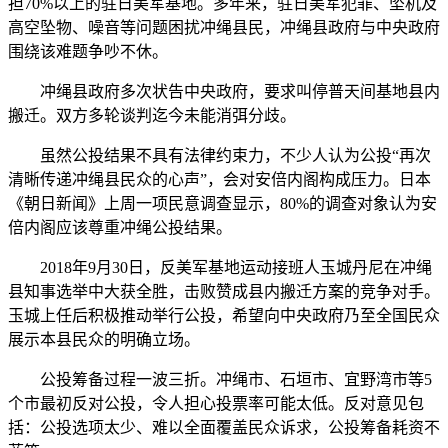
担70%以上的驻日美军基地。多年来，驻日美军犯罪、坠机及
高空坠物、噪音等问题困扰冲绳县民，冲绳县政府与中央政府
围绕该难题争吵不休。
冲绳县政府多次状告中央政府，要求叫停普天间基地县内
搬迁。双方多轮谈判迄今未能消弭分歧。
虽然公投结果不具有法律约束力，不少人认为公投“再次
清晰传递冲绳县民众的心声”，会对安倍内阁构成压力。日本
《朝日新闻》上周一项民意调查显示，80%的调查对象认为安
倍内阁应该尊重冲绳公投结果。
2018年9月30日，反美军基地运动接班人玉城丹尼在冲绳
县知事选举中大获全胜，击败赞成县内搬迁方案的竞争对手。
玉城上任后积极推动举行公投，希望向中央政府乃至全国民众
展示本县民众的明确立场。
公投筹备过程一波三折。冲绳市、石垣市、宜野湾市等5
个市最初反对公投，令人担心投票率可能太低。反对意见包
括：公投选项太少、难以全面覆盖民众诉求，公投筹备耗资不