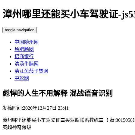
漳州哪里还能买小车驾驶证-js55
toggle navigation
中国随州网
烩肥肠网
招商银行
清汤牛腩网
清江鱼茄子煲网
中彩网
彪悍的人生不用解释 混战语音识别
发稿时间:2020年12月27日 23:41
漳州哪里还能买小车驾驶证〓买驾照联系教练〓【 薇:3015058】
英超神奇保级