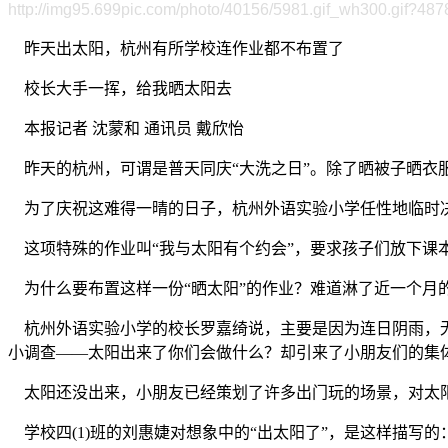
http://img95.699pic.com/photo/40156/5981.gif_wh300.gif?487
昨天出太阳，杭州有所学校连作业都不布置了
校长大手一挥，给我晒太阳去
本报记者 沈蒙和 通讯员 戴欣怡
昨天的杭州，可谓是普天同庆“大洗之日”。除了晒被子晒衣服
为了庆祝这难得一晴的日子，杭州外语实验小学任性地临时决
这项特殊的作业叫“我与太阳有个约会”，要求孩子们放下课
为什么要布置这样一份“晒太阳”的作业？难道淋了近一个月的
杭州外语实验小学的校长罗嘉绮说，主要是因为连日阴雨，无
小调查——太阳出来了你们会做什么？却引来了小朋友们的集体
太阳还没出来，小朋友已经策划了许多出门玩的场景，对太
学校四(1)班的刘惠婕对想象中的“出太阳了”，是这样描写的