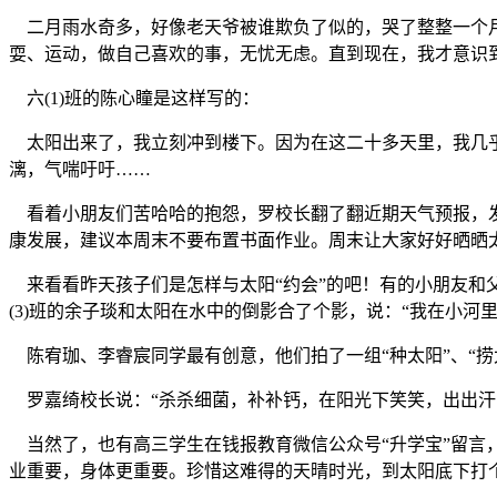
二月雨水奇多，好像老天爷被谁欺负了似的，哭了整整一个月
耍、运动，做自己喜欢的事，无忧无虑。直到现在，我才意识
六(1)班的陈心瞳是这样写的：
太阳出来了，我立刻冲到楼下。因为在这二十多天里，我几乎
漓，气喘吁吁……
看着小朋友们苦哈哈的抱怨，罗校长翻了翻近期天气预报，发
康发展，建议本周末不要布置书面作业。周末让大家好好晒晒
来看看昨天孩子们是怎样与太阳“约会”的吧！有的小朋友和父
(3)班的余子琰和太阳在水中的倒影合了个影，说：“我在小
陈宥珈、李睿宸同学最有创意，他们拍了一组“种太阳”、“捞
罗嘉绮校长说：“杀杀细菌，补补钙，在阳光下笑笑，出出汗
当然了，也有高三学生在钱报教育微信公众号“升学宝”留言，
业重要，身体更重要。珍惜这难得的天晴时光，到太阳底下打