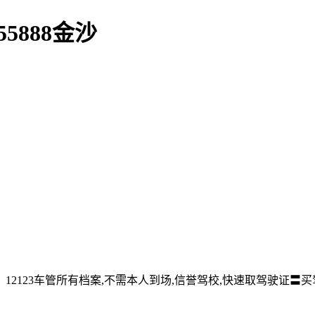
5888金沙
12123车管所有档案,不需本人到场,信誉驾校,快速取驾驶证〓买驾