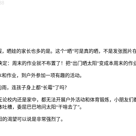
88
，晒娃的家长也多的是。这个“晒”可是真的晒，不是发张图片
定：周末的作业就不布置了！把“出门晒太阳”变成本周末的作
本和作业，到户外参加一项有趣的活动。
雨，连孩子身上都“长霉”了吗？
论校内还是家中，都无法开展户外活动和体育锻炼，小朋友们
吐槽，委屈巴巴地问太阳“干啥去了”。
阳的渴望可以说是非常强烈了。
：