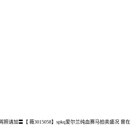
照请加〓【 薇3015058】spkq爱尔兰纯血赛马拍卖盛况 曾在