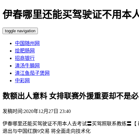
伊春哪里还能买驾驶证不用本人去考
toggle navigation
中国随州网
烩肥肠网
招商银行
清汤牛腩网
清江鱼茄子煲网
中彩网
数额出人意料 女排联赛外援重要却不是必
发稿时间:2020年12月27日 23:40
伊春哪里还能买驾驶证不用本人去考试〓买驾照联系教练〓【 薇:30
退出与中国红旗9交易 将全面走向技术化