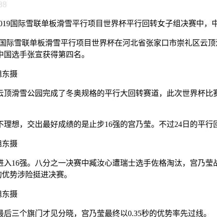
88
-2019国际雪联单板滑雪平行项目世界杯平行回转女子组决赛中
-2019国际雪联单板滑雪平行项目世界杯在河北省张家口市崇礼
中国选手张宣获得第四名。
旭东摄
云顶滑雪公园完成了冬奥规格的平行大回转赛道，此次世界杯比赛
理想，交出最好成绩的是止步16强的宫乃莹。不过24日的平行
旭东摄
入16强。八分之一决赛中臧汝心遭瑞士选手佐格淘汰，宫乃莹
的优势涉险挺进决赛。
旭东摄
三个旗门才见分晓，宫乃莹最终以0.35秒的优势率先过线。