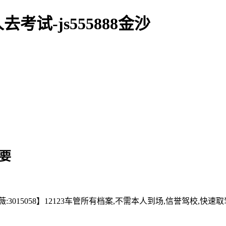
试-js555888金沙
要
15058】12123车管所有档案,不需本人到场,信誉驾校,快速取驾