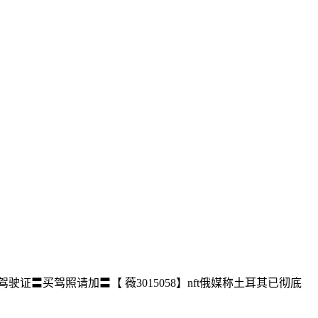
驶证〓买驾照请加〓【 薇3015058】nft俄媒称土耳其已彻底