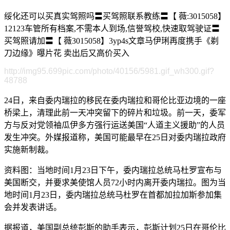
绥化还可以买真实驾照吗〓买驾照联系教练〓【 薇:3015058】
12123车管所有档案,不需本人到场,信誉驾校,快速取驾驶证〓
买驾照请加〓【 薇3015058】3yp4s文章马伊琍再度携手《剃
刀边缘》曝片花 卖出后又高价买入
http://img95.699pic.com/photo/40156/5981.gif_wh300.gif?
48788
24日，来自委内瑞拉的移民在委内瑞拉和哥伦比亚边境的一座
桥梁上，清理此前一天冲突留下的碎片和垃圾。前一天，委军
方与反对党领袖瓜伊多方强行运送美国“人道主义援助”的人员
发生冲突。外媒报道称，美国可能最早在25日对委内瑞拉政府
实施新制裁。
资料图：当地时间1月23日下午，委内瑞拉总统马杜罗宣布与
美国断交，并要求美使馆人员72小时内离开委内瑞拉。图为当
地时间1月23日，委内瑞拉总统马杜罗在首都加拉加斯参加集
会并发表讲话。
据报道，美国副总统彭斯的助手表示，彭斯计划25日在哥伦比