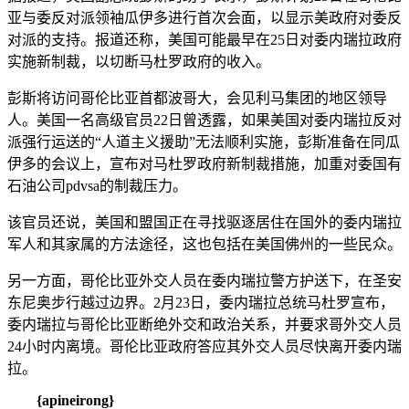
亚与委反对派领袖瓜伊多进行首次会面，以显示美政府对委反
对派的支持。报道还称，美国可能最早在25日对委内瑞拉政府
实施新制裁，以切断马杜罗政府的收入。
彭斯将访问哥伦比亚首都波哥大，会见利马集团的地区领导
人。美国一名高级官员22日曾透露，如果美国对委内瑞拉反对
派强行运送的“人道主义援助”无法顺利实施，彭斯准备在同瓜
伊多的会议上，宣布对马杜罗政府新制裁措施，加重对委国有
石油公司pdvsa的制裁压力。
该官员还说，美国和盟国正在寻找驱逐居住在国外的委内瑞拉
军人和其家属的方法途径，这也包括在美国佛州的一些民众。
另一方面，哥伦比亚外交人员在委内瑞拉警方护送下，在圣安
东尼奥步行越过边界。2月23日，委内瑞拉总统马杜罗宣布，
委内瑞拉与哥伦比亚断绝外交和政治关系，并要求哥外交人员
24小时内离境。哥伦比亚政府答应其外交人员尽快离开委内瑞
拉。
{apineirong}