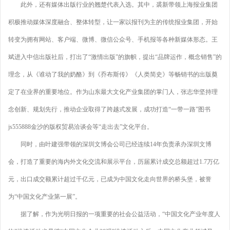
此外，还有媒体出版行业的翘楚代表入选。其中，裘新带领上海报业集团
积极推动媒体深度融合、整体转型，让一家以报刊为主的传统报业集团，开始
转变为拥有网站、客户端、微博、微信公众号、手机报等各种新媒体形态。王
斌进入中信出版社后，打出了“激情出版”的旗帜，提出“品牌运作，概念销售”的
理念，从《谁动了我的奶酪》到《乔布斯传》《人类简史》等畅销书的出版奠
定了在业界的重要地位。作为山东最大文化产业集团的掌门人，张志华坚持理
念创新、规划先行，推动企业取得了跨越式发展，成功打造“一带一路”图书
js555888金沙的版权贸易洽谈会等“走出去”文化平台。
同时，由叶建强带领的深圳文博会公司已经连续14年负责承办深圳文博
会，打造了重要的海内外文化交流和展示平台，历届累计成交总额超过1.7万亿
元，出口成交额累计超过千亿元，已成为中国文化走向世界的桥头堡，被誉
为“中国文化产业第一展”。
据了解，作为光明日报的一项重要的社会公益活动，“中国文化产业年度人