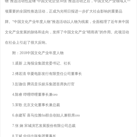
物”推选活动也是继“中国文化企业30强”推选活动之后，中国文化产业领域又一
项重要的全国性推选活动，正成为光明日报进一步扩大社会影响的重要品
牌。“中国文化产业年度人物”推选活动以人物为线索，全面梳理了近年来中国
文化产业发展的脉络和走向，发挥了中国文化产业“晴雨表”的作用。此项活动
在社会上引起了很大反响。
附：2018中国文化产业年度人物
1.裘新 上海报业集团党委书记、社长
2.傅若清 华夏电影发行有限责任公司董事长
3.彭迦信 腾讯音乐娱乐集团首席执行官
4.陈睿 哔哩哔哩董事长兼ceo
5.宋歌 北京文化董事长兼总裁
6.余建军 喜马拉雅fm联合创始人兼联席ceo
7.张 娴 宋城演艺发展股份有限公司总裁
8.王斌 中信出版集团董事长