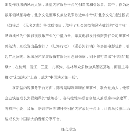
出制作领域的风云人物，新型内容服务平台的创造者和引领者。其中，作为泛
娱乐领域领导者，北京文化董事长兼总裁宋歌近年来带领“北京文化”通过投资
《战狼2》《无名之辈》等优质项目，取得了社会效益和经济效益的“双丰收”，
迅速成长为中国影视娱乐产业的中坚力量。华夏电影发行有限责任公司董事长
傅若清，则投资出品发行了《红海行动》《湄公河行动》等多部电影佳作，引
起广泛反响。宋城演艺发展股份有限公司总裁张娴，则不仅打造出“千古情”超
级ip，在杭州、丽江、三亚、九寨沟、桂林等众多旅游风景区落地，而且主导
推动“宋城演艺”上市，成为“中国演艺第一股”。
在新型内容服务平台方面，陈睿是哔哩哔哩的董事长、联合创始人，他带
企业快速成长为视频界的“独角兽”。喜马拉雅fm联合创始人兼联席ceo余建军，
将有声小说、音乐、培训讲座等19种类别的内容放到平台上，让喜马拉雅fm迅
速成长为中国最大的音频分享平台。
峰会现场