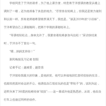
学校同意了于洋的请求，为了他上课方便，特意将于洋授课的教室从楼上
调到了一楼，还为他准备了休息的地方。“尽管坐在轮椅上，但我还是努力做到
和以前一样。所有老师都希望桃李满天下，我也是。”谈及2019年的“小目标”，
于洋希望自己上课能顺利，把两个学期的课都给补上。
“等课程轻松点，身体允许了，我要坐着轮椅参加马拉松！”采访快结束
时，于洋冷不丁冒出一句。
“嗯，妈妈支持你！”
新民晚报见习记者 郜阳
记者手记：越难受，越坚强
于洋留给我最大的印象，是他的笑。他可以幸福地回忆曾经缤纷的生活，
也能坦然面对命运的不公。他调侃自己现在玩的也是“带轮子”的，说到兴起，
还即兴来了360度的轮椅转体“炫技”——这一幕或许他是熟悉的，从前，他在自
行车上也做过同样的动作。