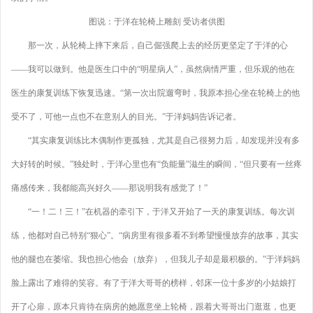
图说：于洋在轮椅上雕刻 受访者供图
那一次，从轮椅上摔下来后，自己倔强爬上去的经历更坚定了于洋的心
——我可以做到。他是医生口中的“明星病人”，虽然病情严重，但乐观的他在
医生的康复训练下恢复迅速。“第一次出院遛弯时，我原本担心坐在轮椅上的他
受不了，可他一点也不在意别人的目光。”于洋妈妈告诉记者。
“其实康复训练比木偶制作更孤独，尤其是自己很努力后，却发现并没有多
大好转的时候。”独处时，于洋心里也有“负能量”滋生的瞬间，“但只要有一丝疼
痛感传来，我都能高兴好久——那说明我有感觉了！”
“一！二！三！”在机器的牵引下，于洋又开始了一天的康复训练。每次训
练，他都对自己特别“狠心”。“病房里有很多看不到希望慢慢放弃的故事，其实
他的腿也在萎缩。我也担心他会（放弃），但我儿子却是最积极的。”于洋妈妈
脸上露出了难得的笑容。有了于洋大哥哥的榜样，邻床一位十多岁的小姑娘打
开了心扉，原本只肯待在病房的她愿意坐上轮椅，跟着大哥哥出门逛逛，也更