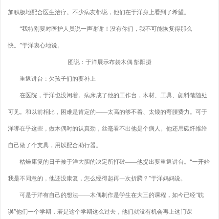
加积极地配合医生治疗。不少病友都说，他们在于洋身上看到了希望。
“我特别要对医护人员说一声谢谢！没有你们，我不可能恢复得那么
快。”于洋衷心地说。
图说：于洋展示布袋木偶 郜阳摄
重返讲台：欠孩子们的要补上
在医院，于洋也没闲着。病床成了他的工作台，木材、工具、颜料笔随处
可见。和以前相比，困难是肯定的——太高的够不着、太矮的弯腰费力。可于
洋哪在乎这些，做木偶时的认真劲，丝毫看不出他是个病人。他还用碳纤维给
自己做了个支具，用以配合助行器。
枯燥康复的日子被于洋大胆的决定所打破——他提出要重返讲台。“一开始
我是不同意的，他还没康复，怎么经得起再一次折腾？”于洋妈妈说。
可是于洋有自己的想法——木偶制作是学生在大三的课程，如今已经“耽
误”他们一个学期，若是这个学期这么过去，他们就没有机会再上这门课