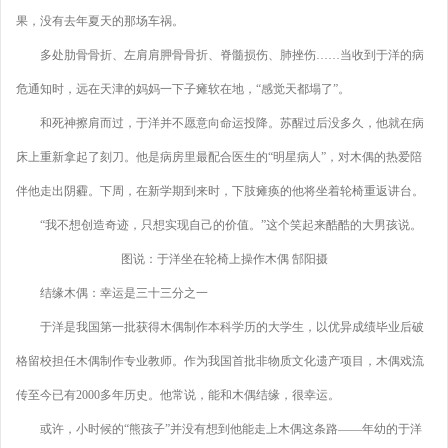
果，没有去年夏天的那场车祸。
多处肋骨骨折、左肩肩胛骨骨折、脊髓损伤、肺挫伤……当收到于洋的病
危通知时，远在天津的妈妈一下子瘫软在地，“感觉天都塌了”。
和死神擦肩而过，于洋并不愿意向命运投降。苏醒过后没多久，他就在病
床上重新拿起了刻刀。他是病房里最配合医生的“明星病人”，对木偶的热爱陪
伴他走出阴霾。下周，在新学期到来时，下肢瘫痪的他将坐着轮椅重返讲台。
“我不想创造奇迹，只想实现自己的价值。”这个笑起来酷酷的大男孩说。
图说：于洋坐在轮椅上操作木偶 郜阳摄
结缘木偶：幸运是三十三分之一
于洋是我国第一批获得木偶制作本科学历的大学生，以优异成绩毕业后破
格留校担任木偶制作专业教师。作为我国首批非物质文化遗产项目，木偶戏流
传至今已有2000多年历史。他常说，能和木偶结缘，很幸运。
或许，小时候的“熊孩子”并没有想到他能走上木偶这条路——年幼的于洋