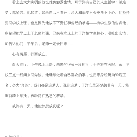
看上去大大咧咧的他也难免触景生情。可于洋有自己的人生哲学：越难
受，越坚强。他知道，如果自己不看开，亲人和挚友只会更放不下心。他坚持
要回学校上课，也是因为他放不下责任和曾经的承诺——有学生微信告诉他，
多希望能早点上于老师的课。已躺在病床上的于洋怕学生担心，没吐出实情，
却告诉他们，半年后，老师一定会回来……
心有所愿，行而成立。
白天治疗、下午晚上上课，未来的很长一段时间，于洋将在医院、家、学
校三点一线间来回奔波。他继续做着自己喜欢的事，也用亲身经历为90后正
名：努力“奔跑”，我们都是追梦人。说到追梦，于洋心里还梦想着有一天，能
重新骑上摩托，再驰骋在熟悉的赛场。
或许有一天，他能梦想成真呢？