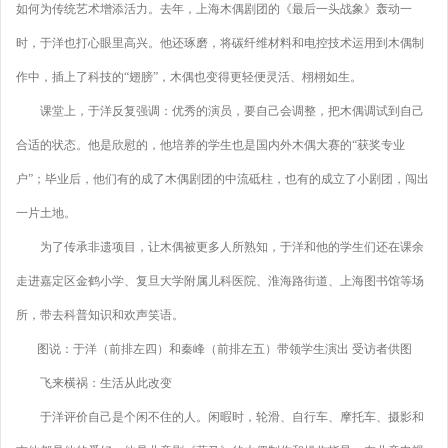
如何为传统艺术增添活力。去年，上海木偶剧团的《最后一头战象》轰动一
时，于洋也打心眼里高兴。他还琢磨，将碳纤维材料和电控技术运用到木偶制
作中，插上了科技的“翅膀”，木偶也变得更轻便灵活、栩栩如生。
课堂上，于洋反复强调：优秀的演员，要自己会调整，把木偶调试到自己
合适的状态。他是欣慰的，他培养的学生也是国内外木偶大赛的“获奖专业
户”；毕业后，他们有的成了木偶剧团的中流砥柱，也有的成立了小剧团，闯出
一片土地。
为了传承非遗项目，让木偶被更多人所熟知，于洋和他的学生们还在课余
走进嘉定区金鹤小学、复旦大学附属儿科医院、淮海路街道、上海图书馆等场
所，带去科普知识和欢声笑语。
图说：于洋（前排左四）和秦峰（前排左五）带领学生演出 受访者供图
飞来横祸：生活从此改变
于洋评价自己是个闲不住的人。闲暇时，轮滑、自行车、摩托车、摄影和