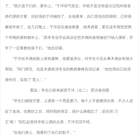
了。“我欠孩子们的，要补上。”于洋语气坚定。学校不是没有提出过找外校老
师代课的方案，但好强的于洋婉拒了。在他看来，自己受伤住院期间，已经很
麻烦学校了。这几日晚上，于洋还在修改教案，他考虑着，要在这学期里把两
个学期的课程都补上。“原本专业开会就决定把木偶快速维修技巧纳入课程，开
学了一定要教给孩子们。”他念叨着。
“于洋在木偶创新上很有建树，他重返讲台，对学生今后从事木偶会有很大
帮助。”同门师兄、也是木偶表演专业的教师秦峰告诉记者，“他也用自己的亲
身经历，实现了‘育人’。”
图说：学生们前来探望于洋（左二） 受访者供图
“学生们都很可爱，上课第一个周是磨刀。每个人手都磨得生疼，不少人还
起了血泡。但磨好之后，得到我的肯定，就什么痛都忘了，还自诩‘刀
王’呢！”回忆起曾经学校上课的点滴，于洋滔滔不绝。
“在他们身上，我看到了自己的影子。”