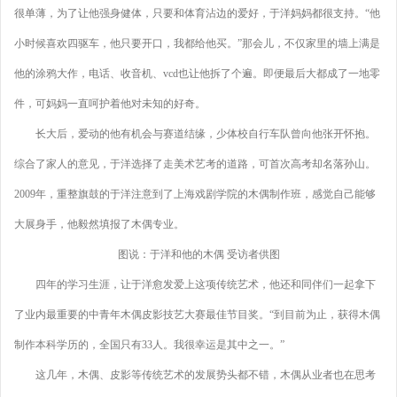
很单薄，为了让他强身健体，只要和体育沾边的爱好，于洋妈妈都很支持。“他
小时候喜欢四驱车，他只要开口，我都给他买。”那会儿，不仅家里的墙上满是
他的涂鸦大作，电话、收音机、vcd也让他拆了个遍。即便最后大都成了一地零
件，可妈妈一直呵护着他对未知的好奇。
长大后，爱动的他有机会与赛道结缘，少体校自行车队曾向他张开怀抱。
综合了家人的意见，于洋选择了走美术艺考的道路，可首次高考却名落孙山。
2009年，重整旗鼓的于洋注意到了上海戏剧学院的木偶制作班，感觉自己能够
大展身手，他毅然填报了木偶专业。
图说：于洋和他的木偶 受访者供图
四年的学习生涯，让于洋愈发爱上这项传统艺术，他还和同伴们一起拿下
了业内最重要的中青年木偶皮影技艺大赛最佳节目奖。“到目前为止，获得木偶
制作本科学历的，全国只有33人。我很幸运是其中之一。”
这几年，木偶、皮影等传统艺术的发展势头都不错，木偶从业者也在思考