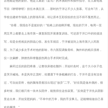
吉他都是他的爱好。他是儿童剧《蓝马》的木偶制作和操作指导、在儿童电视
节目《咿呀咿呀》担任木偶主演……那时的于洋让不少人羡慕。可去年7月，从
学校去建材市场路上的那场车祸，却让原本五彩缤纷的生活不得不戛然而止。
“你看，我现在不是挺好的！”轮椅上的他咧开嘴。现在的于洋，每周一至
周五早上都要去上海市第一康复医院开展康复训练。可还原于洋口中的轻描淡
写，却是全然相反的胆战心惊。发生车祸后，于洋被送到上海市第六人民医
院，为了减少多次手术对他的影响，市六医院调集骨科、胸外科的精兵强将，
仅一次麻醉，肺挫伤和脊髓损伤两台手术同时完成。
麻药过后的剧烈疼痛，让整张床都在颤抖；开始针灸时，这个大小伙子也
是哭天喊地。本是风华正茂时，却遭遇下半身截瘫的打击，于洋不是没有沮丧
过，可自始至终，他的脑海里都没出现过“放弃”二字。“好在我是做木偶的，很
多时候，我们都只有一块木头陪伴，能熬得住这份寂寞。”反倒是于洋先从阴影
里走出来，开始安慰妈妈，“不幸中的万幸，我的手没事儿。还能继续做自己喜
欢的事情。”