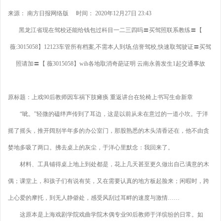
来源： 南方日报网络版 时间： 2020年12月27日 23:43
黑龙江省现在驾校还能给钱包过科目一二三四吗〓买驾照联系教练〓【
薇:3015058】12123车管所有档案,不需本人到场,信誉驾校,快速取驾驶证〓买驾
照请加〓【 薇3015058】wih各地取消奇葩证明 云南永善发生1起交通事故
原标题：上戏90后教师因车祸下肢瘫痪 重返讲台在轮椅上书写生命新章
“呲。”轻微的磕绊声传到了耳边，这是以前从未在意过的一道小坎。于洋
摇了摇头，推开阔别半年多的办公室门，那股熟悉的木头清香还在，他不由贪
婪地多吸了两口。拂去桌上的灰尘，于洋心里默念：我回来了。
材料、工具铺得桌上地上到处都是，花上几天甚至更久做出自己满意的木
偶；课堂上，和孩子们有说有笑，又在需要认真的地方板起脸来；闲暇时，跨
上心爱的摩托，到无人静僻处，感受风刮过耳畔的速度与激情……
这原本是上海戏剧学院戏曲学院木偶专业90后教师于洋缤纷的日常。如