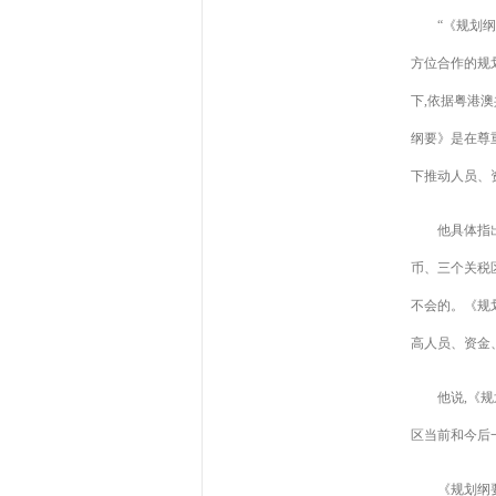
“《规划
方位合作的规
下,依据粤港
纲要》是在尊
下推动人员、
他具体指
币、三个关税
不会的。《规
高人员、资金
他说,《
区当前和今后
《规划纲