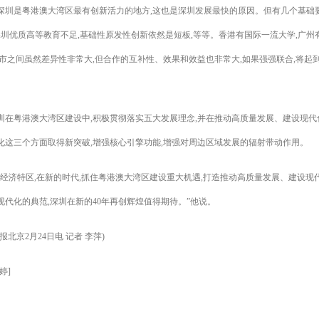
深圳是粤港澳大湾区最有创新活力的地方,这也是深圳发展最快的原因。但有几个基础
,深圳优质高等教育不足,基础性原发性创新依然是短板,等等。香港有国际一流大学,广州
市之间虽然差异性非常大,但合作的互补性、效果和效益也非常大,如果强强联合,将起到1 1
圳在粤港澳大湾区建设中,积极贯彻落实五大发展理念,并在推动高质量发展、建设现代
化这三个方面取得新突破,增强核心引擎功能,增强对周边区域发展的辐射带动作用。
为经济特区,在新的时代,抓住粤港澳大湾区建设重大机遇,打造推动高质量发展、建设现
现代化的典范,深圳在新的40年再创辉煌值得期待。”他说。
报北京2月24日电 记者 李萍)
婷]