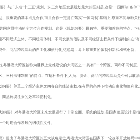
纲要》与广东省‘十三五’规划、珠三角地区发展规划最大的区别是,这是‘一国两制’条件
划。很重要的基本点是合作,而且合作一定是在落实‘一国两制’基础上,尊重不同单独关
澳共同意愿推动的全方位合作规划。这是《规划纲要》最独特、重要和首位的特点。”张
重不同经济主体、不同经济体制、不同发展阶段以及不同经济主权条件下编制的,在“有
资金、商品跨境流动的自由化和便利化,这也是世界上最重要的体制创新和模式创新。
出,粤港澳大湾区被称为世界上最难建设的大湾区之一,具有“一个湾区、两种不同制度
区、三种法律制度”的特点。在这种条件下,人员、资金、商品的跨境流动是否可以取消
划纲要》尊重三个经济主体之间各自的经济主权,在有界的条件下推动自由化和便利化,
、商品跨境往来的效率和便利化。
规划纲要》对粤港澳大湾区未来发展进行了非常全面、系统的规划,是国家顶层设计,是
一个时期合作发展的纲领性文件。
要》提出了粤港澳大湾区的五大战略定位,粤港澳大湾区在国家下一轮改革开放格局中