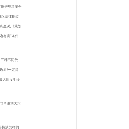
下推进粤港澳全
税区法律框架
燕生说,《规划
边有境”条件
、三种不同货
边界?一定是
最大限度地提
指导粤港澳大湾
将扮演怎样的