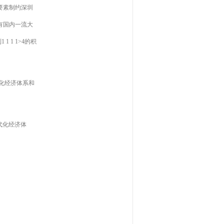
要素制约深圳
有国内一流大
 1 1>4的积
化经济体系和
代化经济体