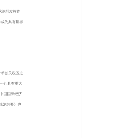
求深圳发挥作
力成为具有世界
个单独关税区之
一个,具有重大
、中国国际经济
规划纲要》也