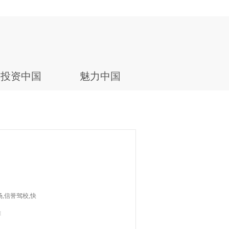
投资中国
魅力中国
场,信誉驾校,快
摊