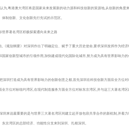
生认为,粤港澳大湾区将是国家未来发展新的动力源和科技创新的策源地,从创新的角度来
、体制创新、文化创新先行先试的示范区。
标世界著名湾区积极探索通向未来之路
出,《规划纲要》对深圳作出了明确定位、赋予了重大历史使命,要求深圳发挥作为经济
和国家创新型城市的引领作用,加快建成现代化国际化城市,努力成为具有世界影响力的
要把深圳打造成为具有世界影响力的创新创意之都,首先深圳在科技创新方面应全方位对
面全方位对标纽约湾区,在现代制造服务方面全方位对标东京湾区,并与这三大著名湾区
对深圳来说最重要的是与世界三大著名湾区间建立起开放包容共享合作的新机制,并着力
、东京湾区的总部经济、功能性分支来到深圳、扎根深圳。