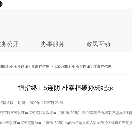
沙
政务公开
办事服务
政民互动
555888金沙-金沙以诚为本赢在信誉
>
js555888金沙-金沙以诚为本赢在信誉
恒指终止5连阴 朴泰桓破孙杨纪录
网络版 时间： 2020年12月27日 23:38
可以买驾驶证〓买驾照联系教练〓【 薇:3015058】12123车管所有档案,不需本人到
速取驾驶证〓买驾照请加〓【 薇3015058】vqi6卡塔尔投诉搞笑 城管抡大锤砸烂夜宵