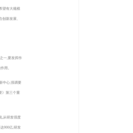
并希望有大规模
,在创新发展、
之一,要发挥作
领作用。
新中心,强调要
纲要》第三个重
说,从研发强度
达900亿,研发