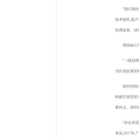
“我们期
技术移民,落
协调发展、绿
增强核心
“《规划
为区域发展的
他特别指
构建开放型区域
要特点。深圳
“你会发
来说,2017年