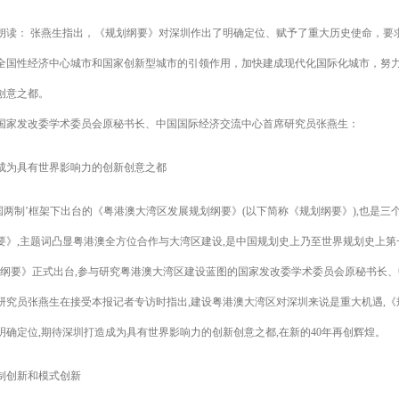
： 张燕生指出，《规划纲要》对深圳作出了明确定位、赋予了重大历史使命，要
全国性经济中心城市和国家创新型城市的引领作用，加快建成现代化国际化城市，努
创意之都。
国家发改委学术委员会原秘书长、中国国际经济交流中心首席研究员张燕生：
成为具有世界影响力的创新创意之都
一国两制’框架下出台的《粤港澳大湾区发展规划纲要》(以下简称《规划纲要》),也是三
要》,主题词凸显粤港澳全方位合作与大湾区建设,是中国规划史上乃至世界规划史上第
划纲要》正式出台,参与研究粤港澳大湾区建设蓝图的国家发改委学术委员会原秘书长
研究员张燕生在接受本报记者专访时指出,建设粤港澳大湾区对深圳来说是重大机遇,《
明确定位,期待深圳打造成为具有世界影响力的创新创意之都,在新的40年再创辉煌。
制创新和模式创新