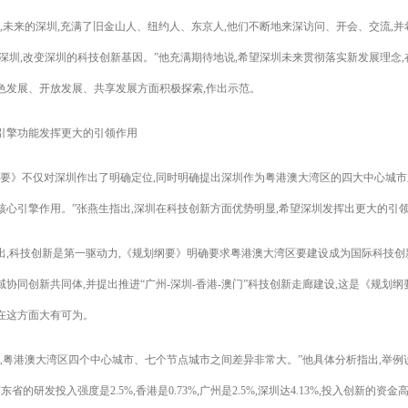
待,未来的深圳,充满了旧金山人、纽约人、东京人,他们不断地来深访问、开会、交流,
户深圳,改变深圳的科技创新基因。”他充满期待地说,希望深圳未来贯彻落实新发展理念
色发展、开放发展、共享发展方面积极探索,作出示范。
引擎功能发挥更大的引领作用
纲要》不仅对深圳作出了明确定位,同时明确提出深圳作为粤港澳大湾区的四大中心城市
核心引擎作用。”张燕生指出,深圳在科技创新方面优势明显,希望深圳发挥出更大的引
出,科技创新是第一驱动力,《规划纲要》明确要求粤港澳大湾区要建设成为国际科技创
协同创新共同体,并提出推进“广州-深圳-香港-澳门”科技创新走廊建设,这是《规划
在这方面大有可为。
现,粤港澳大湾区四个中心城市、七个节点城市之间差异非常大。”他具体分析指出,举例
,广东省的研发投入强度是2.5%,香港是0.73%,广州是2.5%,深圳达4.13%,投入创新的资金高