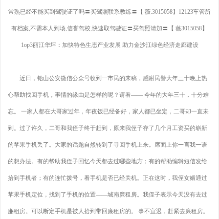
常熟已经不能买到驾驶证了吗〓买驾照联系教练〓【 薇:3015058】12123车管所
有档案,不需本人到场,信誉驾校,快速取驾驶证〓买驾照请加〓【 薇3015058】
1op3丽江华坪：加快特色生态产业发展 助力金沙江绿色经济走廊建设
近日，铅山公安微信公众号收到一市民的来稿，感谢民警大年三十晚上热
心帮助找回手机，事情的缘由是怎样的呢？请看—— 今年的大年三十，十分难
忘。 一家人都在大哥家过年，年夜饭已经备好，家人都已坐定，二哥却一直未
到。过了许久，二哥和我侄子终于赶到，原来我侄子存了几个月工资买的崭新
的苹果手机丢了。大家的话题自然转到了寻回手机上来。席面上你一言我一语
的想办法。有的帮助我侄子回忆今天都去过哪些地方；有的帮助编辑短信发给
拾到手机者；有的连忙拨号，看手机是否已经关机。正在这时，我侄女婿通过
苹果手机定位，找到了手机的位置——城南廉租房。我侄子表示今天没有去过
廉租房。可以断定手机是被人拾到带回廉租房的。 事不宜迟，赶紧去廉租房。