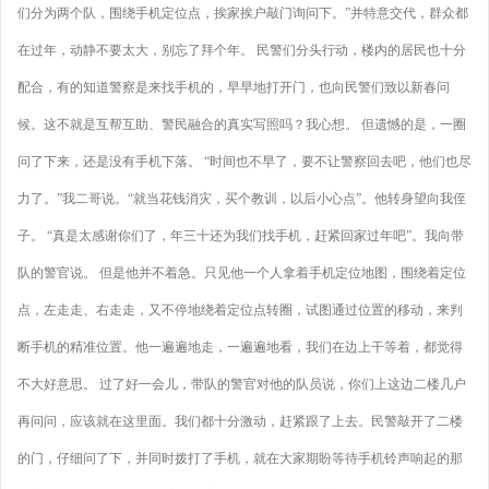
们分为两个队，围绕手机定位点，挨家挨户敲门询问下。”并特意交代，群众都
在过年，动静不要太大，别忘了拜个年。 民警们分头行动，楼内的居民也十分
配合，有的知道警察是来找手机的，早早地打开门，也向民警们致以新春问
候。这不就是互帮互助、警民融合的真实写照吗？我心想。 但遗憾的是，一圈
问了下来，还是没有手机下落。 “时间也不早了，要不让警察回去吧，他们也尽
力了。”我二哥说。“就当花钱消灾，买个教训，以后小心点”。他转身望向我侄
子。 “真是太感谢你们了，年三十还为我们找手机，赶紧回家过年吧”。我向带
队的警官说。 但是他并不着急。只见他一个人拿着手机定位地图，围绕着定位
点，左走走、右走走，又不停地绕着定位点转圈，试图通过位置的移动，来判
断手机的精准位置。他一遍遍地走，一遍遍地看，我们在边上干等着，都觉得
不大好意思。 过了好一会儿，带队的警官对他的队员说，你们上这边二楼几户
再问问，应该就在这里面。我们都十分激动，赶紧跟了上去。民警敲开了二楼
的门，仔细问了下，并同时拨打了手机，就在大家期盼等待手机铃声响起的那