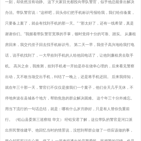
一刻，却依然没有动静。 这下大家目光都投向带队警官，似乎他总能拿出解决
办法。带队警官说：“这样吧，回头你们把手机标识号报给我，我们给你备案，
只要备上案了，就会有找到手机的那一天。” “那太好了，还有一线希望，真是
谢谢你们。”我握着带队警官宽厚的手掌，顿时觉得十分的可靠、踏实。 从廉租
房回来，我交代侄子回去找手机标识号。 第二天一早，我侄子高兴地给我打电
话，说手机找到了，一大早拾到手机的人给他回电话了，让他到廉租房去取手
机。 高兴之余，我推测，拾到手机者一开始是存在侥幸心理的，后来看见警察
出动，又不敢当场交出手机，纠结了一晚上，还是将手机还回。 后来我得知，
就在年三十那一天，警官们不仅仅是接我们一个案子，他们全天几乎无休，不
停地奔波在县城各个地方，帮助焦急的群众解决困难。 这个年三十分外难忘。
用当下流行的一句话总结，就是：哪有什么岁月静好，只是有人替你负重前
行。 （铅山县委第三巡察组 华文） 经铅安君了解，这位带队的警官是河口派
出所民警徐建平。他回忆当时的情景说，没想到帮群众做了一些应该做的事，