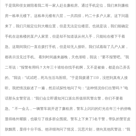
于是我和侄女婿陪着我二哥一家人赶去廉租房。通过手机定位，我们来到廉租
房一栋单元楼下。这栋单元楼有六层，一共四排，约二十多户人家。这下问题
来了，我们只能定位到大概位置，但是无法定位楼层。也就是说，我们能确定
手机在这栋楼的某户人家里，但是却不知道该从何入手，只能站在楼下干着
急。这期间我们一直在拨打手机，但是却无人接听。我们试着敲了几户人家，
都表示没见过手机。 看到时间越来越晚，天色渐暗，我说：“要不报警吧。”我
二哥说：“报警有用吗？大年三十谁给你找手机啊，又不是被偷，都是自己弄丢
的。”我说：“试试吧，死马当活马医呗。”于是我拨通了110，没想到真有人接
听。我把情况叙述了一遍，然后试探性地问了句：“这种情况你们出警吗？”电
话那头女警官说：“我们会立即通知河口派出所值班民警出警，你们不要着
急。” 不一会儿，一辆警车就开进了廉租房，警车上闪闪的灯光在年三十的傍晚
显得格外耀眼，也吸引了很多群众围观。警车上下来了5名干警，带队的警官皮
肤黝黑，显得十分干练。他详细询问了情况，沉思片刻，便向其他民警说：“我