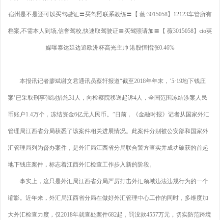
宿州是不是还可以买驾驶证〓买驾照联系教练〓【 薇:3015058】12123车管所有
档案,不需本人到场,信誉驾校,快速取驾驶证〓买驾照请加〓【 薇3015058】cio英
媒曝泰达延边追欧洲杯高光主帅 港股恒指涨0.46%
本报讯记者廖斌谢文君通讯员蔡轩报道“截至2018年年末，‘5·19地下钱庄
案’已采取刑事强制措施31人，向检察院移送起诉4人，全国范围冻结涉案人民
币账户1.4万个，冻结资金6亿元人民币。”日前，《金融时报》记者从国家外汇
管理局江西省分局获悉了该案件相关进展情况。此案件分别被公安部和国家外
汇管理局列为督办案件，是外汇局江西省分局联合警方查实并成功破获的首起
地下钱庄案件，标志着江西外汇检查工作步入新的阶段。
事实上，这只是外汇局江西省分局严厉打击外汇领域违法违规行为的一个
缩影。近年来，外汇局江西省分局在做好外汇管理中心工作的同时，多维度加
大外汇检查力度，仅2018年就查处案件682起，罚没款4557万元，切实防范跨境