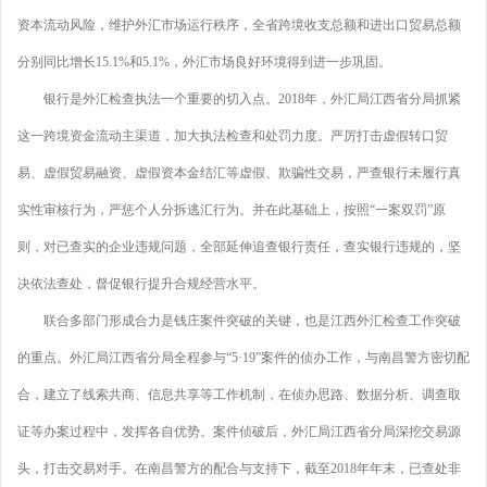
资本流动风险，维护外汇市场运行秩序，全省跨境收支总额和进出口贸易总额
分别同比增长15.1%和5.1%，外汇市场良好环境得到进一步巩固。
银行是外汇检查执法一个重要的切入点。2018年，外汇局江西省分局抓紧
这一跨境资金流动主渠道，加大执法检查和处罚力度。严厉打击虚假转口贸
易、虚假贸易融资、虚假资本金结汇等虚假、欺骗性交易，严查银行未履行真
实性审核行为，严惩个人分拆逃汇行为。并在此基础上，按照“一案双罚”原
则，对已查实的企业违规问题，全部延伸追查银行责任，查实银行违规的，坚
决依法查处，督促银行提升合规经营水平。
联合多部门形成合力是钱庄案件突破的关键，也是江西外汇检查工作突破
的重点。外汇局江西省分局全程参与“5·19”案件的侦办工作，与南昌警方密切配
合，建立了线索共商、信息共享等工作机制，在侦办思路、数据分析、调查取
证等办案过程中，发挥各自优势。案件侦破后，外汇局江西省分局深挖交易源
头，打击交易对手。在南昌警方的配合与支持下，截至2018年年末，已查处非