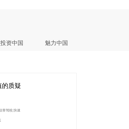
投资中国
魅力中国
值的质疑
,信誉驾校,快速
战