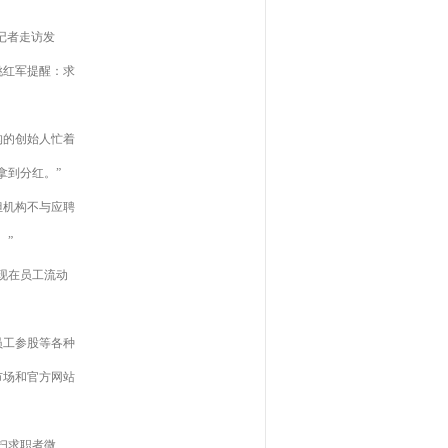
记者走访发
姚红军提醒：求
构的创始人忙着
拿到分红。”
但机构不与应聘
。”
现在员工流动
员工参股等各种
市场和官方网站
扫求职者微