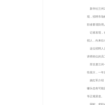
新华社兰州2
现，招聘市场
职者要谨防用
记者发现，在
招人，向来往
这位招聘人员
讲师岗位的员
而甘肃兰州一
性很大，一年
姚红军介绍，
噱头也有可能
等正规渠道。
同时，求职者