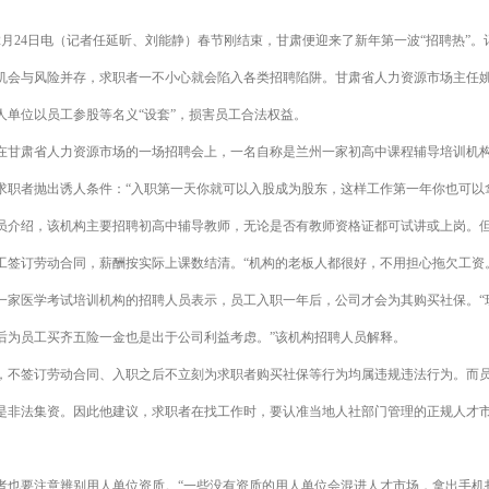
月24日电（记者任延昕、刘能静）春节刚结束，甘肃便迎来了新年第一波“招聘热”。
机会与风险并存，求职者一不小心就会陷入各类招聘陷阱。甘肃省人力资源市场主任
人单位以员工参股等名义“设套”，损害员工合法权益。
甘肃省人力资源市场的一场招聘会上，一名自称是兰州一家初高中课程辅导培训机
求职者抛出诱人条件：“入职第一天你就可以入股成为股东，这样工作第一年你也可以
介绍，该机构主要招聘初高中辅导教师，无论是否有教师资格证都可试讲或上岗。
工签订劳动合同，薪酬按实际上课数结清。“机构的老板人都很好，不用担心拖欠工资
家医学考试培训机构的招聘人员表示，员工入职一年后，公司才会为其购买社保。“
后为员工买齐五险一金也是出于公司利益考虑。”该机构招聘人员解释。
不签订劳动合同、入职之后不立刻为求职者购买社保等行为均属违规违法行为。而
是非法集资。因此他建议，求职者在找工作时，要认准当地人社部门管理的正规人才
也要注意辨别用人单位资质。“一些没有资质的用人单位会混进人才市场，拿出手机