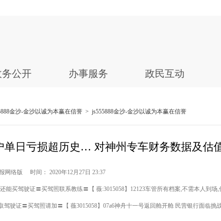
政务公开
办事服务
政民互动
555888金沙-金沙以诚为本赢在信誉
>
js555888金沙-金沙以诚为本赢在信誉
账户单日亏损超历史… 对神州专车财务数据及估
网络版 时间： 2020年12月27日 23:37
能买驾驶证〓买驾照联系教练〓【 薇:3015058】12123车管所有档案,不需本人到场
取驾驶证〓买驾照请加〓【 薇3015058】07a6神舟十一号返回舱开舱 民营银行面临挑