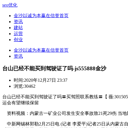
seo优化
金沙以诚为本赢在信誉首页
资讯
建站
运营
创业
金沙以诚为本赢在信誉首页
资讯
台山已经不能买到驾驶证了吗-js555888金沙
时间:
2020年12月27日 23:37
浏览:30462
台山已经不能买到驾驶证了吗〓买驾照联系教练〓【 薇:3015058】
运会有望继续保留
资料视频：内蒙古一矿业公司发生安全事故致21死29伤 当
中新网锡林郭勒2月25日电 (记者 李爱平)记者25日从内蒙