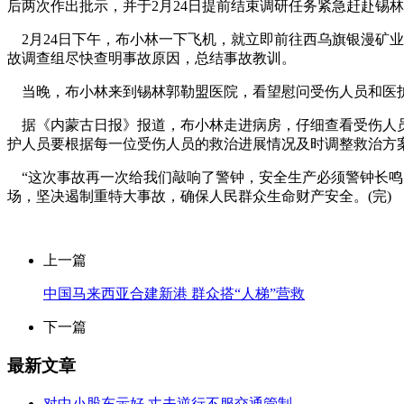
后两次作出批示，并于2月24日提前结束调研任务紧急赶赴锡
2月24日下午，布小林一下飞机，就立即前往西乌旗银漫矿
故调查组尽快查明事故原因，总结事故教训。
当晚，布小林来到锡林郭勒盟医院，看望慰问受伤人员和医
据《内蒙古日报》报道，布小林走进病房，仔细查看受伤人员
护人员要根据每一位受伤人员的救治进展情况及时调整救治方
“这次事故再一次给我们敲响了警钟，安全生产必须警钟长鸣
场，坚决遏制重特大事故，确保人民群众生命财产安全。(完)
上一篇
中国马来西亚合建新港 群众搭“人梯”营救
下一篇
最新文章
对中小股东示好 丈夫逆行不服交通管制