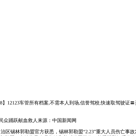
12123车管所有档案,不需本人到场,信誉驾校,快速取驾驶证〓买驾照请加
地民众踊跃献血救人来源：中国新闻网
古自治区锡林郭勒盟官方获悉，锡林郭勒盟“2.23”重大人员伤