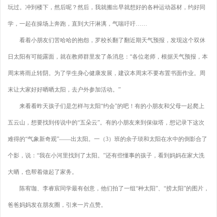
玩过。冲到楼下，然后呢？然后，我就搬出早就想好的各种运动器材，约好同
学，一起在操场上奔跑，直到大汗淋漓，气喘吁吁……
看着小朋友们苦哈哈的抱怨，罗校长翻了翻近期天气预报，发现这个双休
日太阳有可能露面，就在教师群里发了条消息：“各位老师，根据天气预报，本
周末将雨止转阴。为了学生身心健康发展，建议本周末不要布置书面作业。周
末让大家好好晒晒太阳，去户外参加活动。”
来看看昨天孩子们是怎样与太阳“约会”的吧！有的小朋友和父母一起爬上
五云山，想要找到传说中的“五朵云”。有的小朋友来到保俶塔，想记录下这次
难得的“气象新奇观”——出太阳。一（3）班的余子琰和太阳在水中的倒影合了
个影，说：“我在小河里找到了太阳。”还有些懂事的孩子，看到妈妈在家大洗
大晒，也帮着做起了家务。
陈宥珈、李睿宸同学最有创意，他们拍了一组“种太阳”、“捞太阳”的图片，
爸爸妈妈发在朋友圈，引来一片点赞。