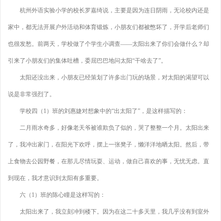
杭州外语实验小学的校长罗嘉绮说，主要是因为连日阴雨，无论校内还是
家中，都无法开展户外活动和体育锻炼，小朋友们都被憋坏了，开学后老师们
也很发愁。前两天，学校做了个学生小调查——太阳出来了你们会做什么？却
引来了小朋友们的集体吐槽，委屈巴巴地问太阳“干啥去了”。
太阳还没出来，小朋友已经策划了许多出门玩的场景，对太阳的渴望可以
说是非常强烈了。
学校四（1）班的刘惠婕对想象中的“出太阳了”，是这样描写的：
二月雨水奇多，好像老天爷被谁欺负了似的，哭了整整一个月。太阳出来
了，我冲出家门，在阳光下欢呼，摆上一张凳子，懒洋洋地晒太阳。然后，带
上食物去公园野餐，在那儿尽情玩耍、运动，做自己喜欢的事，无忧无虑。直
到现在，我才意识到太阳有多重要。
六（1）班的陈心瞳是这样写的：
太阳出来了，我立刻冲到楼下。因为在这二十多天里，我几乎没有到室外