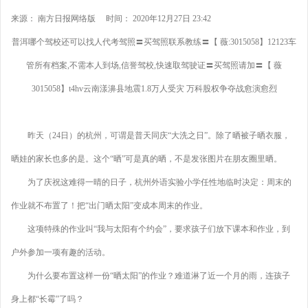
来源： 南方日报网络版 时间： 2020年12月27日 23:42
普洱哪个驾校还可以找人代考驾照〓买驾照联系教练〓【 薇:3015058】12123车
管所有档案,不需本人到场,信誉驾校,快速取驾驶证〓买驾照请加〓【 薇
3015058】t4hv云南漾濞县地震1.8万人受灾 万科股权争夺战愈演愈烈
昨天（24日）的杭州，可谓是普天同庆“大洗之日”。除了晒被子晒衣服，
晒娃的家长也多的是。这个“晒”可是真的晒，不是发张图片在朋友圈里晒。
为了庆祝这难得一晴的日子，杭州外语实验小学任性地临时决定：周末的
作业就不布置了！把“出门晒太阳”变成本周末的作业。
这项特殊的作业叫“我与太阳有个约会”，要求孩子们放下课本和作业，到
户外参加一项有趣的活动。
为什么要布置这样一份“晒太阳”的作业？难道淋了近一个月的雨，连孩子
身上都“长霉”了吗？