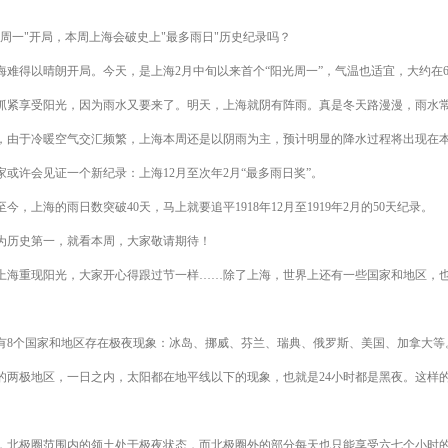
光周一"开局，本周上海会破史上"最多雨日"历史纪录吗？
得以晴朗开局。今天，是上海2月中旬以来首个“阳光周一”，气温也适宜，大约在6
享受阳光，因为雨水又要来了。明天，上海就阴有阵雨。真是冬天路漫漫，雨水
于冷暖空气交汇频繁，上海本周还是以阴雨为主，预计明显的降水过程将出现在
许会见证一个新纪录：上海12月至次年2月“最多雨日奖”。
，上海的雨日数突破40天，马上就要追平1918年12月至1919年2月的50天纪录。
历史第一，就看本周，大家敬请期待！
重现阳光，大家开心得跟过节一样……除了上海，世界上还有一些国家和地区，也
个国家和地区存在极夜现象：冰岛、挪威、芬兰、瑞典、俄罗斯、美国、加拿大等
的两极地区，一日之内，太阳都在地平线以下的现象，也就是24小时都是黑夜。这样
。
极圈范围内的领土处于极夜状态，而北极圈外的部分每天也只能享受六七个小时