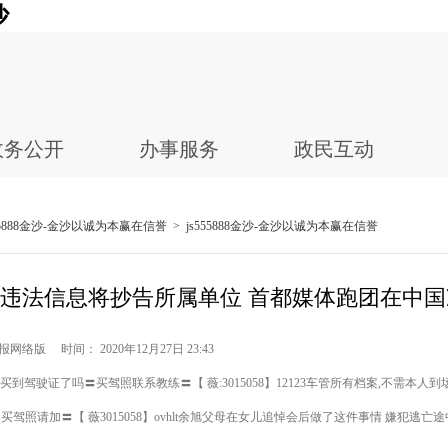
沙
政务公开
办事服务
政民互动
555888金沙-金沙以诚为本赢在信誉
>
js555888金沙-金沙以诚为本赢在信誉
违法信息将抄告所属单位 首都媒体跑团在中
网络版 时间： 2020年12月27日 23:43
到驾驶证了吗〓买驾照联系教练〓【 薇:3015058】12123车管所有档案,不需本人到
买驾照请加〓【 薇3015058】ovhlt余旭父母在女儿追悼会后做了这件事情 嫌犯逃亡