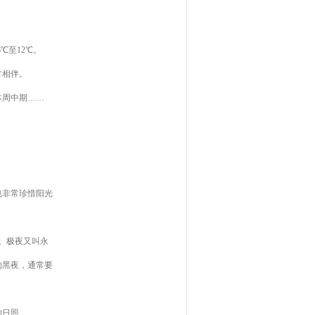
℃至12℃。
常相伴。
本周中期……
非常珍惜阳光
。极夜又叫永
的黑夜，通常要
的日照。