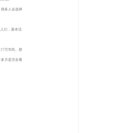
很多人会选择
人们，基本活
。
17万市民。那
个多月是完全看