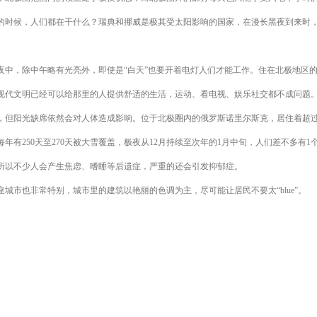
候，人们都在干什么？瑞典和挪威是极其受太阳影响的国家，在漫长黑夜到来时，
。
，除中午略有光亮外，即使是“白天”也要开着电灯人们才能工作。住在北极地区的
现代文明已经可以给那里的人提供舒适的生活，运动、看电视、娱乐社交都不成问题
阳光缺席依然会对人体造成影响。位于北极圈内的俄罗斯诺里尔斯克，居住着超过
年有250天至270天被大雪覆盖，极夜从12月持续至次年的1月中旬，人们差不多有1
所以不少人会产生焦虑、嗜睡等后遗症，严重的还会引发抑郁症。
市也非常特别，城市里的建筑以艳丽的色调为主，尽可能让居民不要太“blue”。