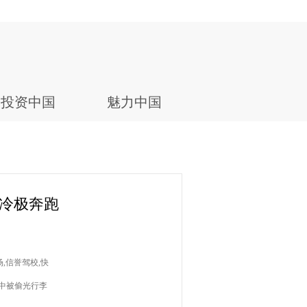
投资中国
魅力中国
国冷极奔跑
场,信誉驾校,快
途中被偷光行李