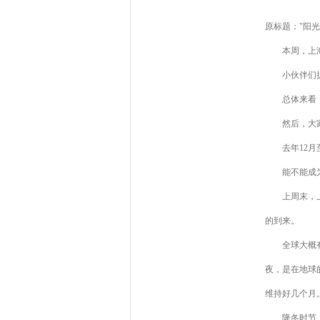
原标题："阳
本周，上海难
小伙伴们抓紧
总体来看，由
然后，大家或
去年12月至今
能不能成为
上周末，上海
的到来。
全球大概有8
夜，是在地球
维持好几个月
隆冬时节，北