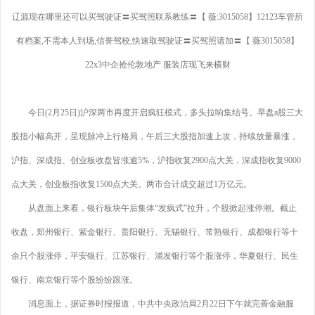
辽源现在哪里还可以买驾驶证〓买驾照联系教练〓【 薇:3015058】12123车管所
有档案,不需本人到场,信誉驾校,快速取驾驶证〓买驾照请加〓【 薇3015058】
22x3中企抢伦敦地产 服装店现飞来横财
今日(2月25日)沪深两市再度开启疯狂模式，多头拉响集结号。早盘a股三大
股指小幅高开，呈现脉冲上行格局，午后三大股指加速上攻，持续放量暴涨，
沪指、深成指、创业板收盘皆涨逾5%，沪指收复2900点大关，深成指收复9000
点大关，创业板指收复1500点大关。两市合计成交超过1万亿元。
从盘面上来看，银行板块午后集体“发疯式”拉升，个股掀起涨停潮。截止
收盘，郑州银行、紫金银行、贵阳银行、无锡银行、常熟银行、成都银行等十
余只个股涨停，平安银行、江苏银行、浦发银行等个股涨停，华夏银行、民生
银行、南京银行等个股纷纷跟涨。
消息面上，据证券时报报道，中共中央政治局2月22日下午就完善金融服