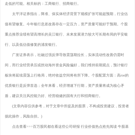
走低的可能。相关标的：工商银行、招商银行。
太平洋证券指出，降准、保实体经济背景下规模扩张可能超预期，行业估
值有望修复。今年银行息差改善存在一定压力，资产质量可能好于预期。个股
重点推荐业绩有望高增长的吴江银行、未来发展潜力较大可长期布局的平安银
行、以及低估值修复的浦发银行。
广发证券表示，社融过强反弹导致震荡期拉长，实体流动性改善仍需时
间，而行业经营承压或扰动海外资金风险偏好，我们维持前期观点，预计银行
板块将延续震荡上行格局，绝对收益空间将有所下降。个股配置方面：高roe的
优质银行是反弹首选；全年来看，经济增速下行期，资产质量将成为核心矛
盾，建议关注风控能力好、经营稳健的国有大行和招商银行。
(文章内容仅供参考，对于文章中所提及的股票，不构成投资建议，投资者
据此操作，风险自担。)
点击查看>>>百万股民都在看这些公司研报 行业价值热点抢先阅读 牛股基