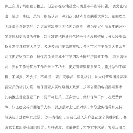
体上实现了均衡稳步推进。但还存在各地进度与质量不平衡等问题。 龚文密指
出，要进一步统一思想，提高认识，深刻认识经济普查的重大意义。第四次全
国经济普查是党的十九大后首次重大国情国力调查，将为制定今后五年的经济
发展规划提供参考依据，对于准确把握新时代经济社会发展特征，推动经济高
质量发展具有重大意义。各级各部门要高度重视，各县市区主要负责人要亲自
调度抓好这项工作，确保高质量完成全市第四次全国经济普查工作。 龚文密强
调，要在工作进度与工作质量上下功夫，把好普查数据质量关，坚持做到不瞒
报、不漏报、不少报、不虚报。 要广泛动员，深化培训，加大对普查指导员和
普查员的培训力度，确保普查人员吃透相关政策，按照省里的各项部署要求，
扎实推进普查登记工作；要严格把关，压实责任，做好保障工作，在经费保
障、队伍建设等方面给予支持；要加强对上汇报对接，争取业务指导和支持，
解决统计过程中的难题。 刘事青指出，目前已进入入户登记这个关键阶段，各
级党委政府要强组织领导，坚持进度、质量并重，力争实事求是、客观反映全