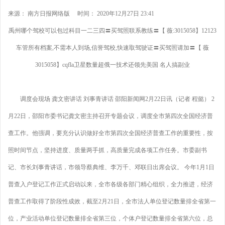
来源： 南方日报网络版 时间： 2020年12月27日 23:41
禹州哪个驾校可以包过科目一二三四〓买驾照联系教练〓【 薇:3015058】12123
车管所有档案,不需本人到场,信誉驾校,快速取驾驶证〓买驾照请加〓【 薇
3015058】cqfla卫星数量超俄一技术还领先美国 名人搞副业
调度会现场 龚文密讲话 刘事青讲话 邵阳新闻网2月22日讯（记者 程懿） 2
月22日，邵阳市委书记龚文密主持召开专题会议，调度全市第四次全国经济普
查工作。他强调，要充分认识做好全市第四次全国经济普查工作的重要性，按
照时间节点，坚持进度、质量两手抓，高质量完成各项工作任务。市委副书
记、市长刘事青讲话，市领导蔡典维、李万千、邓联日出席会议。 今年1月1日
普查入户登记工作正式启动以来，全市各级各部门精心组织，全力推进，经济
普查工作取得了阶段性成效，截至2月21日，全市法人单位登记数量排全省第一
位，产业活动单位登记数量排全省第三位，个体户登记数量排全省第六位，总