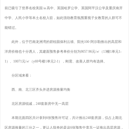
前已吸引了世界名校美国 ia 高中、英国哈罗公学、英国阿平汉公学及重庆南开
中学、人民小学等本土名校入驻，如此强劲教育氛围重视子女教育的人群可不
能错过。
此外，位于巴南龙洲湾的碧桂园保利云禧、阳光100·阿尔勒推出的高层和
洋房价格也十分诱人，其建面预售参考单价分别为9057.96元/㎡（13幢1单元1-
1）、10071元/㎡（y69号楼1单元2-1），刚需、改善人群均有选择。
分区域来看：
西、南、北三区齐头并进房源推量均衡
北区房源锐减，248套新房中无一高层
本期北面四区共计拿到6张预售许可证，共计推出248套房源，仅占上期北
区房源推量的三分之一，更让人惊奇的是这6张预售中竟无一证推出高层房源，