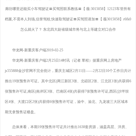
廊坊哪里还能买小车驾驶证〓买驾照联系教练〓【 薇:3015058】12123车管所有
档案,不需本人到场,信誉驾校,快速取驾驶证〓买驾照请加〓【 薇3015058】r6fk0
怎么就火了？ 东北四大副省级城市将与北上等建立对口合作
华龙网-新重庆客户端2019-02-25
华龙网-新重庆客户端2月25日14时讯（记者 覃程）据重庆网上房地产
js555888金沙官网不完全统计，重庆主城区2月11日——2月22日10个工作日共计
推出19张预售许可证。其中北区(两江新区3张、北碚区2张、江北区1张)共获得6
张预售许可证,南区(南岸区3张、巴南区4张)共获得7张预售许可证,西区(沙坪坝
区4张、大渡口区2张)共获得6张预售许可证，渝中、渝北、九龙坡三大区域本
期无拿预售证楼盘。
总体来看，本期19张预售许可证共计推出1638套房源，涵盖高层、洋房、