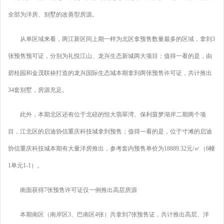
全部为洋房、别墅的改善型房源。
从单区域来看，两江新区同上期一样为北区拿预售数量最多的区域，拿到3
张预售预可证，分别为礼悦江山、龙兴生态新城两大项目；值得一看的是，由
碧桂园和金茂联袂打造的龙兴国际生态城本期拿到两张预售许可证，共计推出
34套别墅，房源充足。
此外，本期北区还有位于北碚的恒大翡翠湾、保利茵梦湖岸二期两个项
目，江北区的启迪协信重庆科技城拿到预售；值得一看的是，位于寸滩的启迪
协信重庆科技城本期有大量洋房推出，参考套内预售单价为18889.32元/㎡（6幢
1单元1-1）。
南面获得7张预售许可证仅一例推出高层房源
本期南区（南岸区3、巴南区4张）共拿到7张预售证，共计推出高层、洋