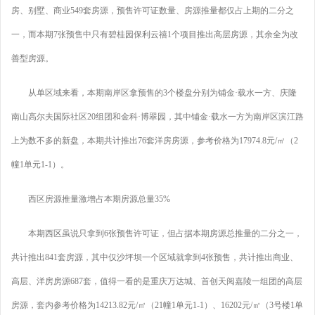
房、别墅、商业549套房源，预售许可证数量、房源推量都仅占上期的二分之
一，而本期7张预售中只有碧桂园保利云禧1个项目推出高层房源，其余全为改
善型房源。
从单区域来看，本期南岸区拿预售的3个楼盘分别为铺金·载水一方、庆隆
南山高尔夫国际社区20组团和金科·博翠园，其中铺金·载水一方为南岸区滨江路
上为数不多的新盘，本期共计推出76套洋房房源，参考价格为17974.8元/㎡（2
幢1单元1-1）。
西区房源推量激增占本期房源总量35%
本期西区虽说只拿到6张预售许可证，但占据本期房源总推量的二分之一，
共计推出841套房源，其中仅沙坪坝一个区域就拿到4张预售，共计推出商业、
高层、洋房房源687套，值得一看的是重庆万达城、首创天阅嘉陵一组团的高层
房源，套内参考价格为14213.82元/㎡（21幢1单元1-1）、16202元/㎡（3号楼1单