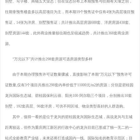
别墅、写字楼、商铺五大业态；但在业态分布上本期预售与往期有天壤之别，
往期拿预售楼盘多以高层项目为主，而本期19个预售证中仅有4张为高层项目预
售证，14张为洋房、别墅预售证；共计推出高层房源688套、洋房房源438套、
别墅房源144套，此外商业推量较往期也呈锐减趋势，共计推出368套商业房
源。
“万元以下”共计推出298套房源可选房源类型多样
由于本期办理预售许可证数量骤减，直接影响了本期“万元以下”预售许可
证数量,仅有3个项目共推出298套内单价低于11000元/m2的房源；分别是碧桂园
龙兴国际生态城、碧桂园保利云禧、阳光100·阿尔勒三个项目，分别推出10套
别墅，192套高层、96套洋房，可供不同区域、物业类型喜好的人群选购。
其中，值得一看的是位于龙兴的碧桂园龙兴国际生态城，虽说龙兴与主城
距离较远，但作为重庆两江新区的行政中心的龙兴目前已形成了独一无二的一
站式全龄教育产业链，未来还将打造成国内一线、国际知名的教育示范区；目