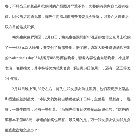
餐，不料当天的菜品和抢购时的产品图片严重不符，套餐的有关内容也没有提
供。因和酒店沟通无果，梅先生向深圳市消费者委员会投诉，记者介入调查后
双方目前达成和解。
梅先生家住罗湖区，2月13日，梅先生在深圳彭年酒店的微信公众号上抢购
了一份888元双人晚餐，并支付了所需费用。据了解，该双人晚餐是该酒店推出
的“valentine’s day”51楼餐厅888元/两位晚餐，套餐内容包含自助晚餐、小提琴
表演、晚餐抽奖，其中特等奖为总统套房（限2月14日使用），还有一至五等奖
5个奖项。
2月14日晚上7时30分左右，梅先生和女朋友前往酒店，他们发现所上菜品
和描述的差别很大，“本以为的海鲜自助餐变成了日料，主菜是一碟刺身，一碟
虾，一碟牛肉卷，还有一些配菜。”当梅先生看到这些菜品后很生气。“这样的
菜根本不值888元，承诺的抽奖也没有。最关键的是，万一我女朋友认为我是贪
便宜敷衍她怎么办？”