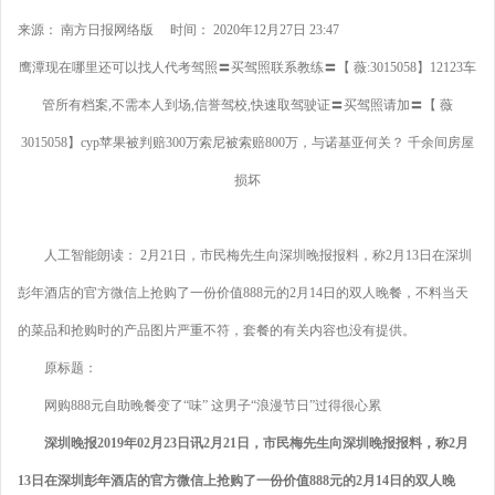
来源： 南方日报网络版 时间： 2020年12月27日 23:47
鹰潭现在哪里还可以找人代考驾照〓买驾照联系教练〓【 薇:3015058】12123车
管所有档案,不需本人到场,信誉驾校,快速取驾驶证〓买驾照请加〓【 薇
3015058】cyp苹果被判赔300万索尼被索赔800万，与诺基亚何关？ 千余间房屋
损坏
人工智能朗读： 2月21日，市民梅先生向深圳晚报报料，称2月13日在深圳
彭年酒店的官方微信上抢购了一份价值888元的2月14日的双人晚餐，不料当天
的菜品和抢购时的产品图片严重不符，套餐的有关内容也没有提供。
原标题：
网购888元自助晚餐变了“味” 这男子“浪漫节日”过得很心累
深圳晚报2019年02月23日讯2月21日，市民梅先生向深圳晚报报料，称2月
13日在深圳彭年酒店的官方微信上抢购了一份价值888元的2月14日的双人晚