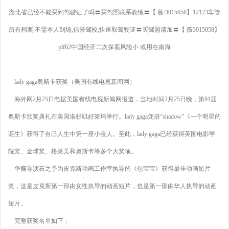
湖北省已经不能买到驾驶证了吗〓买驾照联系教练〓【 薇:3015058】12123车管
所有档案,不需本人到场,信誉驾校,快速取驾驶证〓买驾照请加〓【 薇3015058】
plf62中国经济二次探底风险小 或用在南海
lady gaga奥斯卡获奖（美国有线电视新闻网）
海外网2月25日电据美国有线电视新闻网报道，当地时间2月25日晚，第91届
奥斯卡颁奖典礼在美国洛杉矶好莱坞举行。lady gaga凭借“shadow”《一个明星的
诞生》获得了自己人生中第一座小金人。至此，lady gaga已经获得英国电影学
院奖、金球奖、格莱美和奥斯卡等多个大奖项。
华裔导演石之予为皮克斯动画工作室执导的《包宝宝》获得最佳动画短片
奖，这是皮克斯第一部由女性执导的动画短片，也是第一部由华人执导的动画
短片。
完整获奖名单如下：