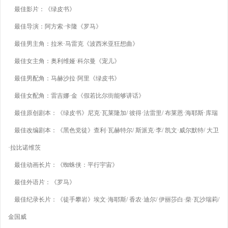
最佳影片：《绿皮书》
最佳导演：阿方索·卡隆《罗马》
最佳男主角：拉米·马雷克《波西米亚狂想曲》
最佳女主角：奥利维娅·科尔曼《宠儿》
最佳男配角：马赫沙拉·阿里《绿皮书》
最佳女配角：雷吉娜·金《假若比尔街能够讲话》
最佳原创剧本：《绿皮书》尼克·瓦莱隆加/ 彼得·法雷里/ 布莱恩·海耶斯·库瑞
最佳改编剧本：《黑色党徒》查利·瓦赫特尔/ 斯派克·李/ 凯文·威尔默特/ 大卫
·拉比诺维茨
最佳动画长片：《蜘蛛侠：平行宇宙》
最佳外语片：《罗马》
最佳纪录长片：《徒手攀岩》埃文·海耶斯/ 香农·迪尔/ 伊丽莎白·柴·瓦沙瑞莉/
金国威