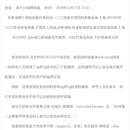
来源： 南方日报网络版 时间： 2020年12月27日 23:41
甘肃省哪个驾校还能代考科目一二三四〓买驾照联系教练〓【 薇:3015058】
12123车管所有档案,不需本人到场,信誉驾校,快速取驾驶证〓买驾照请加〓【 薇
3015058】ifjdv海口府城换花节探营：大红灯笼高高挂 千灯照春迎元宵
新浪科技讯 北京时间2月25日午间消息，据美国科技媒体techcrunch报道，
一组研究人员发现了4g和5g技术的三个新漏洞，这些漏洞可以让攻击者拦截手
机通话，并追踪手机用户的地理位置。
据称，这项发现是首批同时影响4g和5g标准的漏洞。研究人员还表示，他
们开发的新攻击手段可以击败新的保护措施。
该论文的联合作者赛义德·拉福尔·侯赛因（syed rafiul hussain）说：“任何懂
一点蜂窝寻呼协议的人都可以发动这种攻击。”
侯赛因和普渡大学的李宁辉（ninghui li，音译）和艾丽莎·博蒂诺（elisa