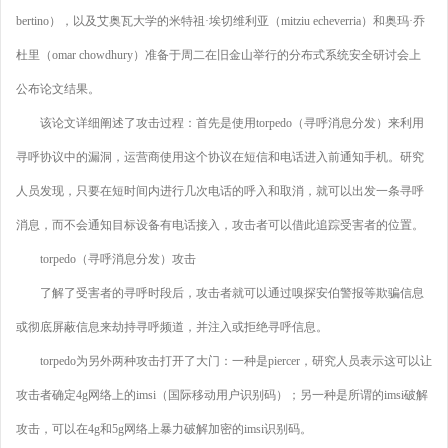
bertino），以及艾奥瓦大学的米特祖·埃切维利亚（mitziu echeverria）和奥玛·乔
杜里（omar chowdhury）准备于周二在旧金山举行的分布式系统安全研讨会上
公布论文结果。
该论文详细阐述了攻击过程：首先是使用torpedo（寻呼消息分发）来利用
寻呼协议中的漏洞，运营商使用这个协议在短信和电话进入前通知手机。研究
人员发现，只要在短时间内进行几次电话的呼入和取消，就可以出发一条寻呼
消息，而不会通知目标设备有电话接入，攻击者可以借此追踪受害者的位置。
torpedo（寻呼消息分发）攻击
了解了受害者的寻呼时段后，攻击者就可以通过嗅探安伯警报等欺骗信息
或彻底屏蔽信息来劫持寻呼频道，并注入或拒绝寻呼信息。
torpedo为另外两种攻击打开了大门：一种是piercer，研究人员表示这可以让
攻击者确定4g网络上的imsi（国际移动用户识别码）；另一种是所谓的imsi破解
攻击，可以在4g和5g网络上暴力破解加密的imsi识别码。