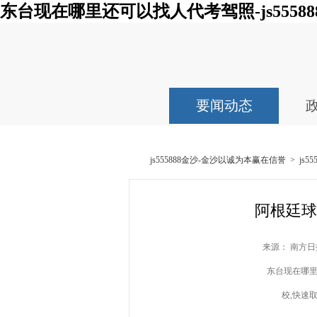
东台现在哪里还可以找人代考驾照-js55588
要闻动态
js555888金沙-金沙以诚为本赢在信誉
>
js
阿根廷球
来源： 南方日报
东台现在哪里还
校,快速取