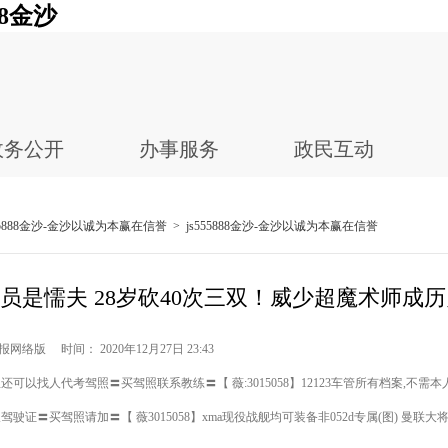
8金沙
政务公开
办事服务
政民互动
555888金沙-金沙以诚为本赢在信誉
>
js555888金沙-金沙以诚为本赢在信誉
员是懦夫 28岁砍40次三双！威少超魔术师成
网络版 时间： 2020年12月27日 23:43
可以找人代考驾照〓买驾照联系教练〓【 薇:3015058】12123车管所有档案,不需本
驾驶证〓买驾照请加〓【 薇3015058】xma现役战舰均可装备非052d专属(图) 曼联大