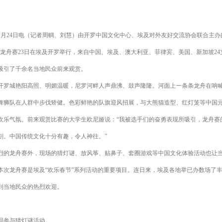
。
月24日电（记者周輖、刘慧）由开罗中国文化中心、埃及对外友好交流协会联合主办
际龙舟赛23日在埃及开罗举行，来自中国、埃及、澳大利亚、菲律宾、美国、新加坡24支
吸引了千余名当地民众前来观赏。
罗城艳阳高照、明媚温暖，尼罗河畔人声鼎沸、鼓声隆隆。河面上一条条龙舟在呐
舞狮队在人群中步伐矫健。色彩鲜艳的队旗迎风招展，与大熊猫造型、红灯笼等中国
欢乐气氛。前来观赏比赛的大学生欧尼娅说：“我被选手们的奋勇表现所吸引，龙舟赛
刻。中国传统文化十分有趣，令人神往。”
的龙舟赛外，现场的猜灯谜、放风筝、贴鼻子、套圈游戏等中国文化体验活动也让
本次龙舟赛是埃及“欢乐春节”系列活动的重要项目。连日来，埃及各地举已办数场了
到当地民众的热烈欢迎。
。
同参与猜灯谜活动。