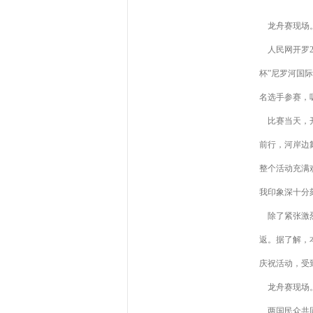
龙舟赛现场
人民网开罗2
杯”尼罗河国
名选手参赛，
比赛当天，开
前行，河岸边
整个活动充满
我印象深十分
除了紧张激烈
返。据了解，
庆祝活动，受
龙舟赛现场
两国民众共