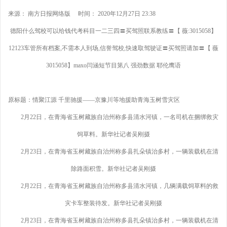
来源： 南方日报网络版 时间： 2020年12月27日 23:38
德阳什么驾校可以给钱代考科目一二三四〓买驾照联系教练〓【 薇:3015058】
12123车管所有档案,不需本人到场,信誉驾校,快速取驾驶证〓买驾照请加〓【 薇
3015058】maxo闫涵短节目第八 强劲数据 耶伦鹰语
原标题：情聚江源 千里驰援——京豫川等地援助青海玉树雪灾区
2月22日，在青海省玉树藏族自治州称多县清水河镇，一名司机在捆绑救灾
饲草料。新华社记者吴刚摄
2月23日，在青海省玉树藏族自治州称多县扎朵镇治多村，一辆装载机在清
除路面积雪。新华社记者吴刚摄
2月22日，在青海省玉树藏族自治州称多县清水河镇，几辆满载饲草料的救
灾卡车整装待发。新华社记者吴刚摄
2月23日，在青海省玉树藏族自治州称多县扎朵镇治多村，一辆装载机在清