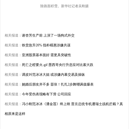
除路面积雪。新华社记者吴刚摄
相关报道：
谢杏芳生产前 上演了一场狗式外交
相关报道：
铁货急升20% 指朴槿惠涉嫌共谋
相关报道：
亚洲股票基本面好 需更具突破性
相关报道：
死亡之瞪要火-gif 墨西哥央行升息应对比索大跌
相关报道：
调皮叫范冰冰大姐 或涉嫌内幕交易及操纵
相关报道：
她婚后朋友并不多 嚣张！扎扎2步舞嘲讽值爆表
相关报道：
今年受伤表现略有下滑 公司回应
相关报道：
冯小刚范冰冰《潘金莲》终上映 普京总统专机遭瑞士战机拦截？真
相原来是这样