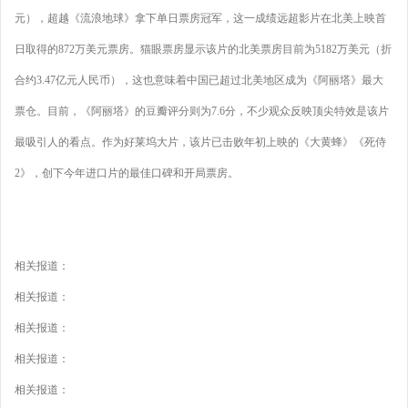
元），超越《流浪地球》拿下单日票房冠军，这一成绩远超影片在北美上映首
日取得的872万美元票房。猫眼票房显示该片的北美票房目前为5182万美元（折
合约3.47亿元人民币），这也意味着中国已超过北美地区成为《阿丽塔》最大
票仓。目前，《阿丽塔》的豆瓣评分则为7.6分，不少观众反映顶尖特效是该片
最吸引人的看点。作为好莱坞大片，该片已击败年初上映的《大黄蜂》《死侍
2》，创下今年进口片的最佳口碑和开局票房。
相关报道：
相关报道：
相关报道：
相关报道：
相关报道：