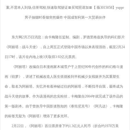
案,不需本人到场,信誉驾校,快速取驾驶证〓买驾照请加〓【 薇3015058】yuppr
男子抽烟时香烟突然爆炸 中国成智利第一大贸易伙伴
东方网2月25日消息：由卡梅隆任监制、编剧，罗德里格兹执导的科幻影片
《阿丽塔：战斗天使》，自上周五正式登陆中国市场以来表现强劲，截至2月24
日17时，该片在内地上映3天取得3.92亿元票房。
《阿丽塔》改编自日本漫画家木城雪户于上世纪90年代创作的科幻格斗漫
画《铳梦》，讲述了机械改造人医生依德捡到半机械少女残躯并为其重塑生
命，取名为阿丽塔。失忆并有着神秘过往的阿丽塔，不断找寻自我，最终成为
战斗天使的故事。作为该漫画的忠实粉丝，卡梅隆自2004年就完成了该作品的
第一版剧本。由于曾执导中国影迷熟知的《泰坦尼克号》《阿凡达》，卡梅隆
的标签无疑为《阿丽塔》增添了更多光环。
2月22日，《阿丽塔》首日票房拿下约1.3亿元人民币（折合约1970万美