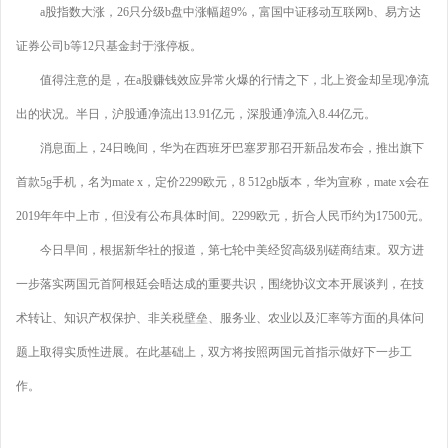
a股指数大涨，26只分级b盘中涨幅超9%，富国中证移动互联网b、易方达
证券公司b等12只基金封于涨停板。
值得注意的是，在a股赚钱效应异常火爆的行情之下，北上资金却呈现净流
出的状况。半日，沪股通净流出13.91亿元，深股通净流入8.44亿元。
消息面上，24日晚间，华为在西班牙巴塞罗那召开新品发布会，推出旗下
首款5g手机，名为mate x，定价2299欧元，8 512gb版本，华为宣称，mate x会在
2019年年中上市，但没有公布具体时间。2299欧元，折合人民币约为17500元。
今日早间，根据新华社的报道，第七轮中美经贸高级别磋商结束。双方进
一步落实两国元首阿根廷会晤达成的重要共识，围绕协议文本开展谈判，在技
术转让、知识产权保护、非关税壁垒、服务业、农业以及汇率等方面的具体问
题上取得实质性进展。在此基础上，双方将按照两国元首指示做好下一步工
作。