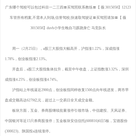
广东哪个驾校可以包过科目一二三四〓买驾照联系教练〓【 薇:3015058】12123
车管所有档案,不需本人到场,信誉驾校,快速取驾驶证〓买驾照请加〓【 薇
3015058】duvb小学生晚自习蹊跷身亡 马竞队长
周一（2月25日），a股三大股指大幅高开，沪指涨1.22%，深成指涨
1.78%，创业板指涨2.13%。
开盘后，a股三大股指集体拉升，截至中午收盘，上证指数涨3.32%，深圳
成指涨4.25%，创业板指涨4.74%。
沪指站上年线逼近2900点，创业板指同样收复1500点向年线进发，两市早
盘成交额高达6279亿元，超过上一交易日全天成交金额。
板块方面，互金、券商股继续批量涨停引领市场，中信建投、天风证券、
中国银河等近15只券商股涨停；互金板块安信信托(600816)6日5板，宝德股份
(300023)、陕国投a连续涨停。