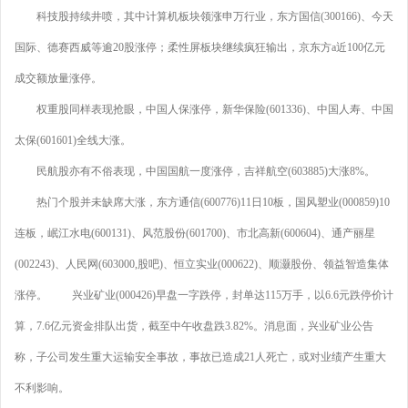
科技股持续井喷，其中计算机板块领涨申万行业，东方国信(300166)、今天
国际、德赛西威等逾20股涨停；柔性屏板块继续疯狂输出，京东方a近100亿元
成交额放量涨停。
权重股同样表现抢眼，中国人保涨停，新华保险(601336)、中国人寿、中国
太保(601601)全线大涨。
民航股亦有不俗表现，中国国航一度涨停，吉祥航空(603885)大涨8%。
热门个股并未缺席大涨，东方通信(600776)11日10板，国风塑业(000859)10
连板，岷江水电(600131)、风范股份(601700)、市北高新(600604)、通产丽星
(002243)、人民网(603000,股吧)、恒立实业(000622)、顺灏股份、领益智造集体
涨停。 兴业矿业(000426)早盘一字跌停，封单达115万手，以6.6元跌停价计
算，7.6亿元资金排队出货，截至中午收盘跌3.82%。消息面，兴业矿业公告
称，子公司发生重大运输安全事故，事故已造成21人死亡，或对业绩产生重大
不利影响。