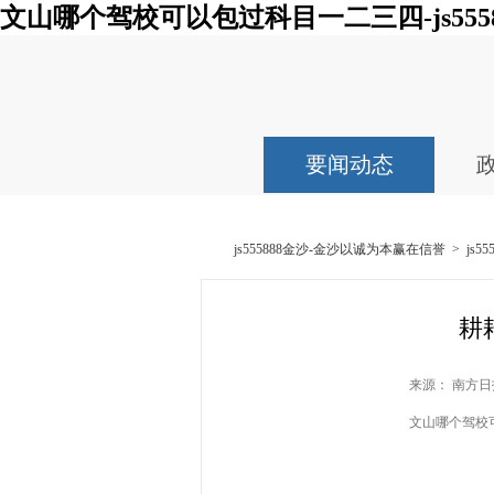
文山哪个驾校可以包过科目一二三四-js555
要闻动态
js555888金沙-金沙以诚为本赢在信誉
>
js
耕
来源： 南方日报
文山哪个驾校可