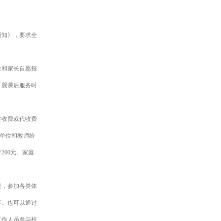
通知》，要求全
生和家长自愿报
开展课后服务时
性收费或代收费
、单位和教师给
00元。家庭
读，参加各类体
等。也可以通过
工作人员参与校