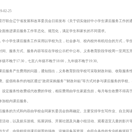
02-25
育厅联合辽宁省发展和改革委员会日前发布《关于切实做好中小学生课后服务工作的
全面推进课后服务工作常态化、规范化，满足学生和家长的不同需求。
，中小学生课后服务工作采用以学校为主，社会参与、校内校外有机结合的方式，学
时间、服务方式、服务内容等应在学校公示栏中公布。义务教育阶段学校周一至周五
级不晚于17:30，七至八年级不晚于18:00，九年级不晚于19:30。
课后服务产生费用的问题，通知指出，义务教育阶段学校可采取财政补贴、收取服务
费。提倡有条件的地区通过“政府采购服务”“财政补贴”等方式对参与课后服务的学校
。设定服务性收费或代收费的学校，相应费用由学生家庭负担，每月每生收费不得高于2
参加校内课后服务。
后服务的方式和内容由学校会同家长委员会协商确定。主要安排学生写作业、自主阅
普活动，以及娱乐游戏、拓展训练、开展社团及兴趣小组活动、观看适宜儿童的影片
的方式，由学校提供课后闲置的场地、设施设备等资源，由符合条件的专业机构派驻