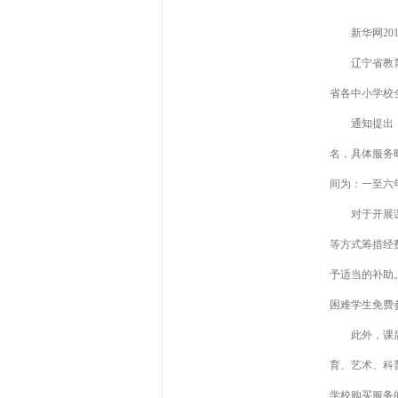
新华网2019-
辽宁省教
省各中小学校
通知提出
名，具体服务
间为：一至六年
对于开展
等方式筹措经
予适当的补助
困难学生免费
此外，课
育、艺术、科
学校购买服务