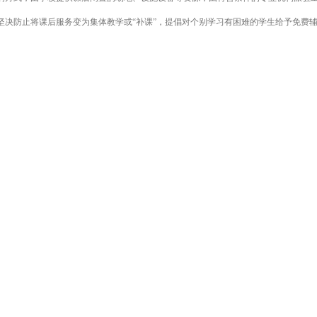
坚决防止将课后服务变为集体教学或“补课”，提倡对个别学习有困难的学生给予免费