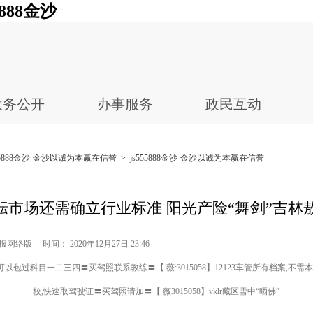
888金沙
政务公开
办事服务
政民互动
555888金沙-金沙以诚为本赢在信誉
>
js555888金沙-金沙以诚为本赢在信誉
耘市场还需确立行业标准 阳光产险“舞剑”吉林
网络版 时间： 2020年12月27日 23:46
以包过科目一二三四〓买驾照联系教练〓【 薇:3015058】12123车管所有档案,不需
校,快速取驾驶证〓买驾照请加〓【 薇3015058】vklr藏区雪中“晒佛”