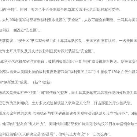
己的“手脚”。同时，美方也不会寻求联合国或北大西洋公约组织授权和支持。
大约200名美军将部署到叙利亚东北部的“安全区”，人数可能会有调整。土耳其与美
叙利亚一侧设立“安全区”。
前提议，“安全区”纵深32公里且由土耳其军队控制，美国方面没有认可。一名美国
允许土耳其军队及其支持的叙利亚反对派武装进驻“安全区”。
在叙利亚代尔祖尔省巴古兹镇，被捕的极端组织“伊斯兰国”成员被装车押送。伊拉克安全
全部队当天从美国支持的叙利亚反政府武装“叙利亚民主军”手中接收了150名在代尔祖
“伊斯兰国”成员。（新华/法新）
武装是美军打击“伊斯兰国”最依赖的盟友，而土耳其把这支武装视作境内分裂势力
把它列为恐怖组织。土方多次威胁越境进入叙利亚东北部，打击那里的库尔德武装。
席会议主席约瑟夫·邓福德正与盟国磋商组建多国观察员部队以及设立“安全区”。邓福
，他“确信”盟友会“出人出力”。美国代理国防部长帕特里克·沙纳汉22日在华盛顿会晤
利亚留驻400人的决定是“好进展”，他将与土方商议“下一步怎么办”。