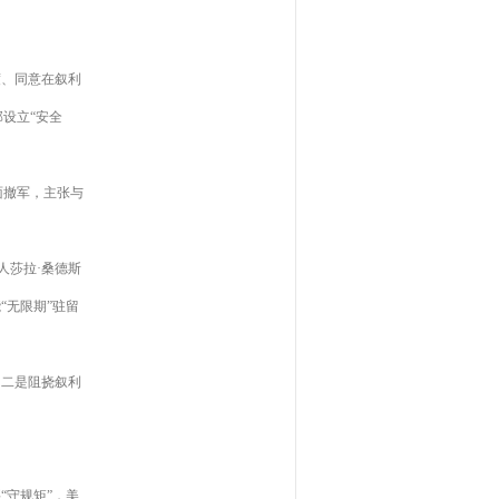
度、同意在叙利
设立“安全
面撤军，主张与
人莎拉·桑德斯
“无限期”驻留
；二是阻挠叙利
“守规矩”，美