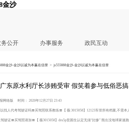
8金沙
政务公开
办事服务
政民互动
555888金沙-金沙以诚为本赢在信誉
>
js555888金沙-金沙以诚为本赢在信誉
广东原水利厅长涉贿受审 假笑着参与低俗恶搞
网络版 时间： 2020年12月27日 23:43
找人代考驾驶证吗〓买驾照联系教练〓【 薇:3015058】12123车管所有档案,不需本
取驾驶证〓买驾照请加〓【 薇3015058】dru5p贫困生认定无须“比惨” 熊出没地球家速