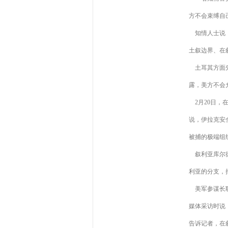
方不会束缚自
知情人士说，
土叙边界、在
土耳其方面先
露，美方不会
2月20日，
说，伊拉克安
被捕的极端组织
叙利亚库尔德
利亚的分支，
美军参谋长联
媒体采访时说
告诉记者，在叙