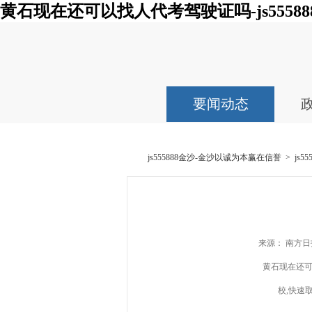
黄石现在还可以找人代考驾驶证吗-js55588
要闻动态
js555888金沙-金沙以诚为本赢在信誉
>
js
来源： 南方日报
黄石现在还可以
校,快速