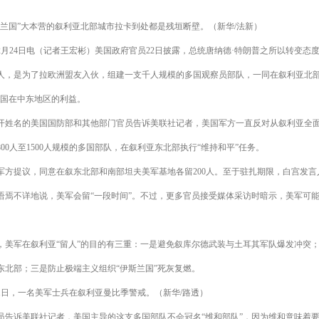
兰国”大本营的叙利亚北部城市拉卡到处都是残垣断壁。（新华/法新）
月24日电（记者王宏彬）美国政府官员22日披露，总统唐纳德·特朗普之所以转变态
人，是为了拉欧洲盟友入伙，组建一支千人规模的多国观察员部队，一同在叙利亚北部
美国在中东地区的利益。
姓名的美国国防部和其他部门官员告诉美联社记者，美国军方一直反对从叙利亚全
00人至1500人规模的多国部队，在叙利亚东北部执行“维持和平”任务。
方提议，同意在叙东北部和南部坦夫美军基地各留200人。至于驻扎期限，白宫发言
中语焉不详地说，美军会留“一段时间”。不过，更多官员接受媒体采访时暗示，美军可能
美军在叙利亚“留人”的目的有三重：一是避免叙库尔德武装与土耳其军队爆发冲突
东北部；三是防止极端主义组织“伊斯兰国”死灰复燃。
月1日，一名美军士兵在叙利亚曼比季警戒。（新华/路透）
告诉美联社记者，美国主导的这支多国部队不会冠名“维和部队”，因为维和意味着要