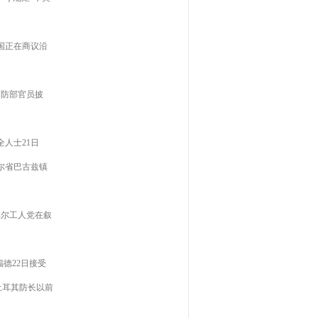
国正在商议沿
国防部官员披
人士21日
尔省巴古兹镇
库尔工人党在叙
德22日接受
土耳其防长以前