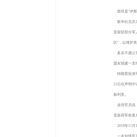
曾经是“伊斯
新华社北京2
亚留驻部分军
区”，以维护
多名不愿公开
盟友组建一支8
特朗普批准军
21日在声明
叙利亚。
这些官员说，
亚政府军收复
2018年11
一名知情官员