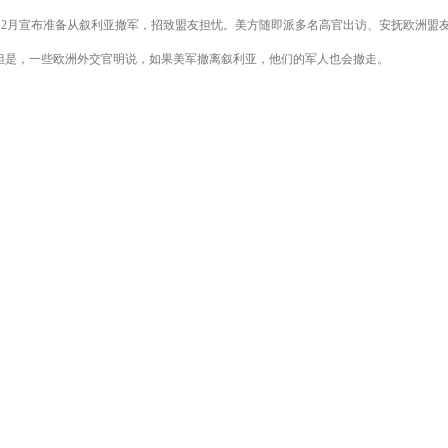
2月宣布准备从叙利亚撤军，招致盟友担忧。美方随即派多名高官出访、安抚欧洲盟
。但是，一些欧洲外交官明说，如果美军撤离叙利亚，他们的军人也会撤走。