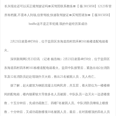
长兴现在还可以买正规驾驶证吗〓买驾照联系教练〓【 薇:3015058】12123车管
所有档案,不需本人到场,信誉驾校,快速取驾驶证〓买驾照请加〓【 薇3015058】
bm8br这不是正常犯规 我的中超经历算成功
2月23日凌晨4时59分，位于盐田区东海道四村四禾树161栋楼道配电箱着
火。
深圳新闻网2月23日讯 （记者 杨浩翰）2月23日凌晨4时59分，位于盐田区
东海道四村四禾树161栋楼道配电箱着火。盐田中队接警后，紧急出动2台消防
车及12名消防员赶赴现场扑灭火焰，救出21名被困人员，无人伤亡。
据了解，起火建筑为钢筋混凝土结构民房，共五层，着火部位为一楼楼梯
间的配电箱，楼内烟雾较大导致多名人员被困，中队队员一边灭火一边进楼搜
救，十五分钟后，先成功疏散三、四楼7名被因人员。中队消防员继续上楼搜
救，十分钟后，又成功疏散楼项10名被困人员，最后，在对面楼顶的四名人员