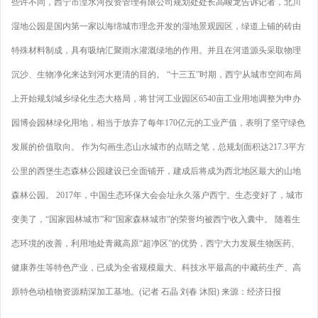
些许不同，西宁市湟水河投资管理有限公司规划处处长高峻龙告诉记者，北川
湿地公园是国内第一家以海绵城市理念开发的湿地景观园区，绿道上铺的砖由
特殊材料制成，具有吸纳汇聚雨水灌溉绿地的作用。并且在河道源头采取物理
沉沙、生物净化来达到河水更清的目的。 “十三五”时期，西宁从城市空间布局
上开始规划城乡绿化生态大格局，将甘河工业园区6540亩工业用地调整为申办
园博会园林绿化用地，相当于放弃了每年170亿元的工业产值，表明了坚守绿色
发展的价值取向。 作为勾画生态山水城市的点睛之笔，总规划面积达217.3平方
公里的西堡生态森林公园建设已全面铺开，建成后将成为西北地区最大的山地
森林公园。 2017年，中国生态环保大会会址永久落户西宁。生态变好了，城市
变美了，“国家园林城市”和“国家森林城市”的荣誉均被西宁收入囊中。 随着生
态环境的改善，利用地处青藏高原“超净区”的优势，西宁大力发展生物医药、
健康养生等特色产业，已成为全省规模最大、科技水平最高的中藏药生产、高
原特色动植物资源精深加工基地。(记者 石晶 刘春 沐阳) 来源：经济日报