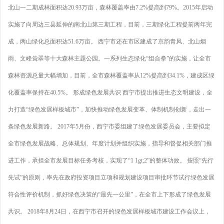
北山一二期成林面积达20.93万亩，森林覆盖率由7.2%提高到79%。2015年启动
实施了向周边三县延伸的南北山第三期工程，目前，三期绿化工程提前两年完
成，两山绿化总面积达51.6万亩。 西宁市还在市区建成了京韵青风、北山烟
雨、文峰耸翠等十大森林主题公园。一系列生态绿化“组合拳”的实施，让全市
森林资源总量大幅增加，目前，全市森林覆盖率从12%提高到34.1%，建成区绿
化覆盖率保持在40.5%。 形成绿色发展共识 西宁市提出推进生态文明建设，全
力打造“绿色发展样板城市”，加快推动绿色发展变革、体制机制创新，走出一
条绿色发展新路。 2017年5月份，西宁市委组建了绿色发展委员会，主要拟定
全市绿色发展战略、总体规划、年度计划并组织实施，指导和督促相关部门推
进工作，承担全市发展目标任务考核，实现了“1 1gt;2”的整体功效。 按照“先行
先试”的原则，率先在政府投资项目立项和规划建设项目审批环节试行绿色发展
符合性评价机制，抓好绿色决策的“最先一公里”，在全市上下形成了绿色发展
共识。 2018年8月24日，在西宁市召开的绿色发展样板城市建设工作会议上，