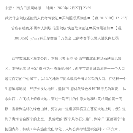
来源： 南方日报网络版 时间： 2020年12月27日 23:39
武汉什么驾校还能找人代考驾驶证〓买驾照联系教练〓【 薇:3015058】12123车
管所有档案,不需本人到场,信誉驾校,快速取驾驶证〓买驾照请加〓【 薇
3015058】y7mry科贝尔突破千万美金 巴萨本赛季仅两人遭队内处罚
西宁市城北区海棠公园。本报记者 石晶 摄 西宁市北山林场石峡清风景
区。本报记者 马玉宏 摄 作为生态脆弱地区，西宁市是青藏高原唯一一个人口
超过百万的中心城市，以1%的地理空间承载着全省近50%的人口。在这样一个
生态敏感脆弱、经济欠发达地区，坚持“生态优先绿色发展”显得尤为重要。 从
东向西，在飞机上俯瞰大地，穿过一马平川的中原大地和红黄相间的黄土高
原，当看到连绵的绿色山脉、河谷如一道道屏障横亘在苍茫大地上时，便知道
到了青海省会西宁的上空。 从曾经的“西宁风吹石头跑”，到今日“夏都西宁”名
扬国内外，持续30年实施南北山绿化，人均公共绿地面积达到12.5平方米，