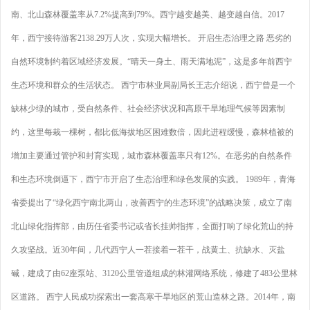
南、北山森林覆盖率从7.2%提高到79%。西宁越变越美、越变越自信。2017
年，西宁接待游客2138.29万人次，实现大幅增长。 开启生态治理之路 恶劣的
自然环境制约着区域经济发展。“晴天一身土、雨天满地泥”，这是多年前西宁
生态环境和群众的生活状态。 西宁市林业局副局长王志介绍说，西宁曾是一个
缺林少绿的城市，受自然条件、社会经济状况和高原干旱地理气候等因素制
约，这里每栽一棵树，都比低海拔地区困难数倍，因此进程缓慢，森林植被的
增加主要通过管护和封育实现，城市森林覆盖率只有12%。在恶劣的自然条件
和生态环境倒逼下，西宁市开启了生态治理和绿色发展的实践。 1989年，青海
省委提出了“绿化西宁南北两山，改善西宁的生态环境”的战略决策，成立了南
北山绿化指挥部，由历任省委书记或省长挂帅指挥，全面打响了绿化荒山的持
久攻坚战。近30年间，几代西宁人一茬接着一茬干，战黄土、抗缺水、灭盐
碱，建成了由62座泵站、3120公里管道组成的林灌网络系统，修建了483公里林
区道路。 西宁人民成功探索出一套高寒干旱地区的荒山造林之路。2014年，南