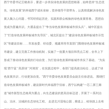
西宁市委书记王晓表示，要进一步夯实绿色发展的思想根基，始终坚持“生态优
先、绿色发展”的幸福西宁成长坐标，坚持领导干部带头，认真彻底解决绿色发
展入脑入心问题，书写经得起历史、实践和群众检验的绿色发展答卷。 思想自
觉成为普遍共识。大通县提出了“争当绿色发展样板城市排头兵”，城中区提出
了“打造绿色发展样板城市先导区”，城北区提出了“建设绿色发展样板城市示范
区”等建设目标……市发改委、经信委、规建局等市直部门围绕绿色发展样板城
市建设，建立完善工作推动机制，实施了一批重大项目和亮点工程，全市上下
形成了推动绿色发展的行动自觉，为打造绿色发展样板城市夯实了基础。 “为实
现‘西宁蓝’‘高原绿’‘河湖清’，在实践过程中，各部门提高政治站位，达成了绿
色发展共识，行动更加自觉。”西宁市委绿色发展委员会副主任徐进说。 围绕打
造绿色发展样板城市，建设新时代幸福西宁目标，西宁以构建“一芯二屏三廊
道”城市新型生态格局为重点，向生态建设的更高目标迈进，开展了一系列治
山、治水、治城的生态绿化工程。 走进北川湿地公园，廊道上，砖块踩上去有