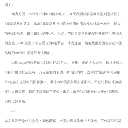
围了。
动力方面，cs85有1.5t和2.0t两种动力，今天我测试的这辆车型则是搭载了
2.0t发动机的版本。这款2.0t发动机与cs95上使用的那台发动机是一样的，最大
功率233马力，最大扭矩360牛·米。不过，与这台发动机搭配的变速箱可有很大
的变化，cs85使用了来自爱信的8速手自一体变速箱，挡位数量方面在目前中国
品牌的suv当中还是很有优势的。
cs85 coupe的预售价为14.99-17.19万元。 根据小歪的个人经验，预计正式上
市的价格顶配还会有一万元左右的下调。而与此同时，吉利的“星越”和哈弗的
f7x也会在这段时间同步推出。看来cs85的竞争压力还不小，不过短暂的体验确
实让人很惊喜，我们还是期待它正式上市后，能给我们带来什么样的惊喜吧。
记得点好看哦。
end
本文首发于微信公众号：30秒懂车。文章内容属作者个人观点，不代表和讯网