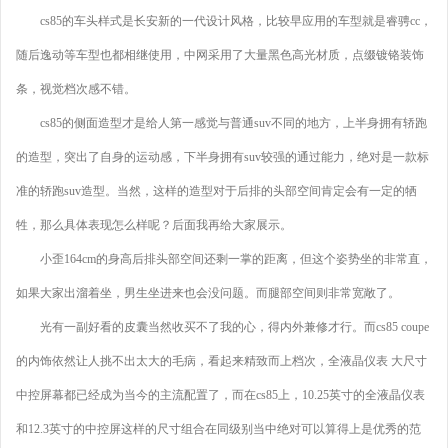
cs85的车头样式是长安新的一代设计风格，比较早应用的车型就是睿骋cc，
随后逸动等车型也都相继使用，中网采用了大量黑色高光材质，点缀镀铬装饰
条，视觉档次感不错。
cs85的侧面造型才是给人第一感觉与普通suv不同的地方，上半身拥有轿跑
的造型，突出了自身的运动感，下半身拥有suv较强的通过能力，绝对是一款标
准的轿跑suv造型。当然，这样的造型对于后排的头部空间肯定会有一定的牺
牲，那么具体表现怎么样呢？后面我再给大家展示。
小歪164cm的身高后排头部空间还剩一掌的距离，但这个姿势坐的非常直，
如果大家出溜着坐，男生坐进来也会没问题。而腿部空间则非常宽敞了。
光有一副好看的皮囊当然收买不了我的心，得内外兼修才行。而cs85 coupe
的内饰依然让人挑不出太大的毛病，看起来精致而上档次，全液晶仪表 大尺寸
中控屏幕都已经成为当今的主流配置了，而在cs85上，10.25英寸的全液晶仪表
和12.3英寸的中控屏这样的尺寸组合在同级别当中绝对可以算得上是优秀的范