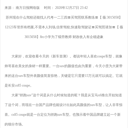
来源： 南方日报网络版 时间： 2020年12月27日 23:42
苏州现在什么驾校还能找人代考一二三四〓买驾照联系教练〓【 薇:3015058】
12123车管所有档案,不需本人到场,信誉驾校,快速取驾驶证〓买驾照请加〓【 薇
3015058】8rc小学为了犒劳教师 财政收入有企稳迹象
大家好，欢迎收看今天的《新车首测》。都说年轻人喜欢coupe车型，就像
帅哥喜欢美女的身材一样重要。一台suv的颜值也由为重要，今天小歪为大家带
来的这台suv车型外表颜值简直惊艳，关键是它只需要15万元就可以搞定。它就
是长安cs85 coupe。
大家“轿跑suv”这个词是从什么时候知道的呢？我是从宝马x6推出开始知道
了这个词，而现在一台国产品牌也能设计出如此高颜值的suv车型，让人非常惊
喜。cs85 coupe就是一台定位为轿跑suv车型。也预示着中国品牌建立起一个新
的细分市场。