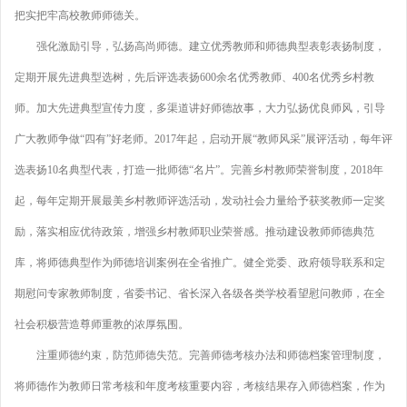
把实把牢高校教师师德关。
强化激励引导，弘扬高尚师德。建立优秀教师和师德典型表彰表扬制度，
定期开展先进典型选树，先后评选表扬600余名优秀教师、400名优秀乡村教
师。加大先进典型宣传力度，多渠道讲好师德故事，大力弘扬优良师风，引导
广大教师争做“四有”好老师。2017年起，启动开展“教师风采”展评活动，每年评
选表扬10名典型代表，打造一批师德“名片”。完善乡村教师荣誉制度，2018年
起，每年定期开展最美乡村教师评选活动，发动社会力量给予获奖教师一定奖
励，落实相应优待政策，增强乡村教师职业荣誉感。推动建设教师师德典范
库，将师德典型作为师德培训案例在全省推广。健全党委、政府领导联系和定
期慰问专家教师制度，省委书记、省长深入各级各类学校看望慰问教师，在全
社会积极营造尊师重教的浓厚氛围。
注重师德约束，防范师德失范。完善师德考核办法和师德档案管理制度，
将师德作为教师日常考核和年度考核重要内容，考核结果存入师德档案，作为