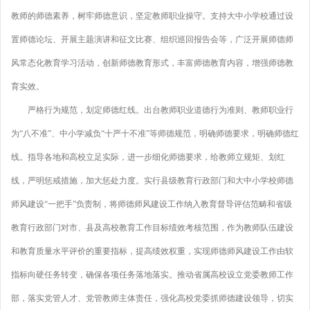
教师的师德素养，树牢师德意识，坚定教师职业操守。支持大中小学校通过设
置师德论坛、开展主题演讲和征文比赛、组织巡回报告会等，广泛开展师德师
风常态化教育学习活动，创新师德教育形式，丰富师德教育内容，增强师德教
育实效。
严格行为规范，划定师德红线。出台教师职业道德行为准则、教师职业行
为“八不准”、中小学减负“十严十不准”等师德规范，明确师德要求，明确师德红
线。指导各地和高校立足实际，进一步细化师德要求，给教师立规矩、划红
线，严明惩戒措施，加大惩处力度。实行县级教育行政部门和大中小学校师德
师风建设“一把手”负责制，将师德师风建设工作纳入教育督导评估范畴和省级
教育行政部门对市、县及高校教育工作目标绩效考核范围，作为教师队伍建设
和教育质量水平评价的重要指标，提高绩效权重，实现师德师风建设工作由软
指标向硬任务转变，确保各项任务落地落实。推动省属高校设立党委教师工作
部，落实党管人才、党管教师主体责任，强化高校党委抓师德建设领导，切实