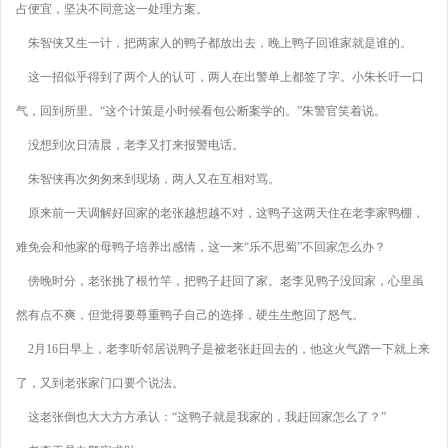
占便宜，坚决不同意这一处理方案。
朱智侠又生一计，把两家人的鸭子都放出去，晚上鸭子回谁家就是谁的。
这一招似乎得到了两个人的认可，两人在出警单上都签了字。小朱长吁一口
气，回到所里。“这个计策是小时候看包公断案学的。”朱警官笑着说。
没想到次日清晨，老李又打来报警电话。
朱智侠再次匆匆来到现场，两人又在互相对骂。
原来前一天调解好回家的老张越想越不对，这鸭子这两天住在老李家鸭棚，
难免会和他家的母鸭子培养出感情，这一来“乐不思蜀”不回家怎么办？
傍晚时分，老张挑了根竹竿，把鸭子赶回了家。老李见鸭子没回家，心里虽
然有点不爽，但觉得要尊重鸭子自己的选择，硬生生憋回了怒气。
2月16日早上，老李听邻居说鸭子是被老张赶回去的，他这火气蹭一下就上来
了，又到老张家门口要个说法。
这老张倒也大大方方承认：“这鸭子就是我家的，我赶回家怎么了？”