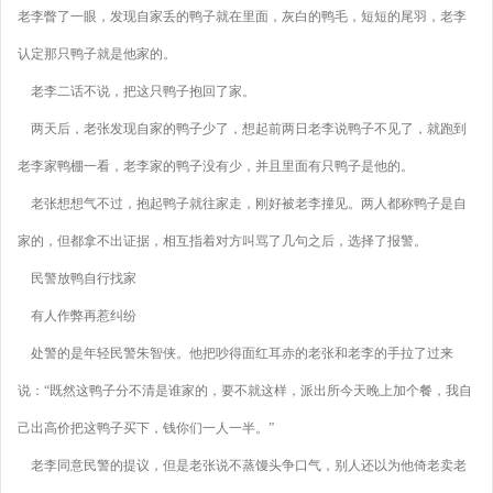
老李瞥了一眼，发现自家丢的鸭子就在里面，灰白的鸭毛，短短的尾羽，老李
认定那只鸭子就是他家的。
老李二话不说，把这只鸭子抱回了家。
两天后，老张发现自家的鸭子少了，想起前两日老李说鸭子不见了，就跑到
老李家鸭棚一看，老李家的鸭子没有少，并且里面有只鸭子是他的。
老张想想气不过，抱起鸭子就往家走，刚好被老李撞见。两人都称鸭子是自
家的，但都拿不出证据，相互指着对方叫骂了几句之后，选择了报警。
民警放鸭自行找家
有人作弊再惹纠纷
处警的是年轻民警朱智侠。他把吵得面红耳赤的老张和老李的手拉了过来
说：“既然这鸭子分不清是谁家的，要不就这样，派出所今天晚上加个餐，我自
己出高价把这鸭子买下，钱你们一人一半。”
老李同意民警的提议，但是老张说不蒸馒头争口气，别人还以为他倚老卖老