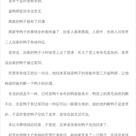
老李于是向警察求助。
鉴鸭师提供专业意见
两家的鸭子都有了归属
两家争鸭子的事情全村都传遍了，好多人都来围观。人群中，也有人问张李
二人自家的鸭子有啥特征。
老张说，自家的鸭子小时候背上点了黑漆，长大了背上有块毛是灰的。老李
说自家的鸭子修过尾羽。
民警朱智侠又想出一办法，他找来菜场卖鸭子的老板作第三方鉴鸭师，让他
根据经验判断一下鸭子的归属。
专业的就是不一样。已经卖鸭十余年的鸭老板表示，鸭背上的黑毛虽然判断
不出，但是鸭子剪过尾羽这一特征可以一眼看出来的，据此他判断鸭子是老李
的，于是民警把鸭子交给了老李，老张也就无话可说。
本以为事情就此结束，不曾想，后来老张家的鸭子也找回来了。
村里的养鸭大户老杨给民警打来电话，称他家里多了一只鸭子，应该是老张