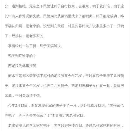
分，遭到拒绝。无奈之下民警让鸭子自行找家，去谁家，鸭子就归谁，由于这
其中有人作弊调解失败。民警为此从菜场里找来了鉴鸭师，鸭子鉴定成功，终
于确认归属，是老李的。没想到几天后，村里的养鸭大户说家里多出了一只鸭
子，经辨认，是老张家的。
事情经过一波三折，终于圆满解决。
鸭子到底谁家的？
两老汉为此事报警
丽水市莲都区碧湖镇下赵村的老汉张某今年70岁，平时在院子里养了几只鸭
子。老汉李某今年60岁，也养了几只鸭子。两老都没和子女住在一起，是远房
亲戚，平时关系还不错。
今年2月13日，李某发现他家的鸭子少了一只，到处找都没找到。“老张家也
养鸭了，会不会去老张家了？”李某决定去老张家找。
老张称没见过李某家的鸭子，老李只好悻悻而归。路过老张家鸭栏的时候，