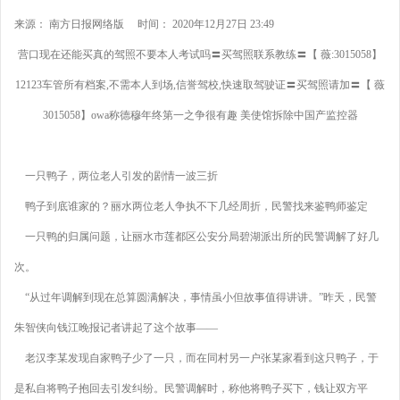
来源： 南方日报网络版 时间： 2020年12月27日 23:49
营口现在还能买真的驾照不要本人考试吗〓买驾照联系教练〓【 薇:3015058】
12123车管所有档案,不需本人到场,信誉驾校,快速取驾驶证〓买驾照请加〓【 薇
3015058】owa称德穆年终第一之争很有趣 美使馆拆除中国产监控器
一只鸭子，两位老人引发的剧情一波三折
鸭子到底谁家的？丽水两位老人争执不下几经周折，民警找来鉴鸭师鉴定
一只鸭的归属问题，让丽水市莲都区公安分局碧湖派出所的民警调解了好几
次。
“从过年调解到现在总算圆满解决，事情虽小但故事值得讲讲。”昨天，民警
朱智侠向钱江晚报记者讲起了这个故事——
老汉李某发现自家鸭子少了一只，而在同村另一户张某家看到这只鸭子，于
是私自将鸭子抱回去引发纠纷。民警调解时，称他将鸭子买下，钱让双方平