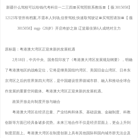
新疆什么驾校可以给钱代考科目一二三四〓买驾照联系教练〓【 薇:3015058】
12123车管所有档案,不需本人到场,信誉驾校,快速取驾驶证〓买驾照请加〓【 薇
3015058】mgp《28岁》开启奇妙之旅 辽篮最佳第6人成绝对主力
原标题：粤港澳大湾区正迎来新的发展机遇
2月18日，中共中央、国务院印发了《粤港澳大湾区发展规划纲要》，明确
了粤港澳地区的战略定位，它将是继美国纽约湾区、美国旧金山湾区、日本东
京湾区之后的世界第四大湾区，是中国建设世界级城市群、融入和推动全球合
作发展的重要空间载体。粤港澳大湾区正迎来新的发展机遇。
政策开放走向制度开放与融合
粤港澳大湾区在经济总量、产业结构和体系、基础设施、金融制度、科教
创新等方面已经具备诸多优势。未来三地合作不仅是经济层面上，更会上升到
制度层面上。粤港澳大湾区在制度创新上具有其他国际和国内城市群无法企及