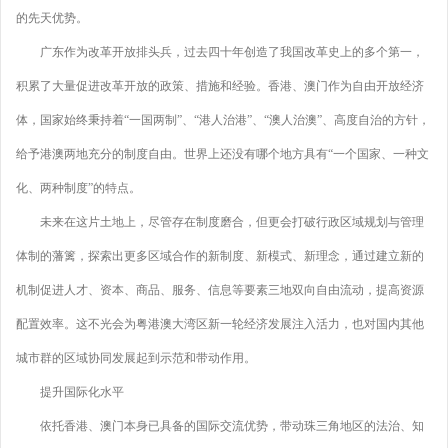
的先天优势。
广东作为改革开放排头兵，过去四十年创造了我国改革史上的多个第一，
积累了大量促进改革开放的政策、措施和经验。香港、澳门作为自由开放经济
体，国家始终秉持着“一国两制”、“港人治港”、“澳人治澳”、高度自治的方针，
给予港澳两地充分的制度自由。世界上还没有哪个地方具有“一个国家、一种文
化、两种制度”的特点。
未来在这片土地上，尽管存在制度磨合，但更会打破行政区域规划与管理
体制的藩篱，探索出更多区域合作的新制度、新模式、新理念，通过建立新的
机制促进人才、资本、商品、服务、信息等要素三地双向自由流动，提高资源
配置效率。这不光会为粤港澳大湾区新一轮经济发展注入活力，也对国内其他
城市群的区域协同发展起到示范和带动作用。
提升国际化水平
依托香港、澳门本身已具备的国际交流优势，带动珠三角地区的法治、知