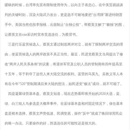
嗳昧的时候，台湾率先宣布限制使用华为，以向主子表忠心。在中美贸易战谈
判的关键时刻，渲染大陆武力攻台，更是急不可耐地要把“台湾牌”塞进特朗普
手中。美国当然也投李报桃，出面制止“台独公投”，帮蔡英文解了“极独”的围，
让蔡英文在cnn采访时宣布竞选连任，为蔡背书。
三是打压蓝营候选人。蔡英文通过制造两岸对立，就有了限制两岸交流的理
由，使蓝营候选人的两岸政策不具正当性。最近，民进党蔡英文当局提出了修
改“两岸人民关系条例”的议案，将退休军官及公职人员的管制期有四年提高至
十五年，等于剥夺了这些人来大陆交流的权利。蓝营的马英九、吴敦义等人本
有在今年“520”管制期满后来大陆的想法，如民进党“修法”成功，就不可能了。
四是凝聚绿营基本盘。蔡英文知道，现在态势看即将开始的2020大选，蓝、
绿、白三组人马参选是大概率事件。在蓝绿基本盘相对固定情况下，保住基本
盘是根本选择。蔡英文声势低迷、民调垫底，操作“反中”就成了唤回绿营民众
的唯一办法。只要操作的好，胜选连任的可能性还是很大的。