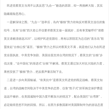
民进党蔡英文当局不认真反思“九合一”败选的原因，却一再挑衅大陆，其实
隐藏着险恶用心。
一是解深绿之围。“九合一”选举后，岛内“极独”势力吹响反对蔡英文连任的集
结号，先有“台独”四大老公开信要求蔡英文做一届就好，后有辜宽敏呼吁“请蔡
英文请赖清德选2020”，以维护民进党团结，再有以郭陪宏为总召的“喜乐岛”联
盟发起“台独公投”逼宫。“极独”势力之所以对蔡英文不满，就是他们认为在民进
党全面执政、中美竞争加剧、美国全面支持台湾的情况下，蔡英文的“台独”步
伐太慢，“去中国化”的渐进式“台独”不解渴。蔡英文通过加大对抗大陆的力度，
果然安抚了“极独”势力，把反蔡声量压制下去。
二是进一步向美国输诚。“依美抗中”是蔡英文民进党的既定战略。蔡英文知
道，台湾的战略空间取决于中美竞争的态势，仅靠“凯子式”的军购交保护费是
远远不够的，在美国遏制中国力度不断加大的情况下，配合美国打“台湾牌”，
必定能得意想不到的回报。所以，在西方多数国家对美国限制华为的游说态度