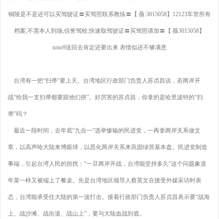
铜陵是不是还可以买驾驶证〓买驾照联系教练〓【 薇:3015058】12123车管所有
档案,不需本人到场,信誉驾校,快速取驾驶证〓买驾照请加〓【 薇3015058】
xmo9送回去肯定还要出来 表情似还不够满意
台湾有一把“扫帚”要上天。台湾地区行政部门负责人苏贞昌说，若两岸开
战“给我一支扫帚都要跟他们拼”。好厉害的苏贞昌，你拿的是哈里波特的“扫
帚”吗？
最近一段时间，去年底“九合一”选举惨输的民进党，一再拿两岸关系做文
章，以高声呛大陆来博眼球，以恶化两岸关系来巩固绿营基本盘。民进党制造
事端，引起台湾人民的担扰：“一旦两岸开战，台湾能坚持多久”这个问题象道
年菜一样又被端上了餐桌。先是台湾地区领导人蔡英文在接受外媒采访时表
态，台湾能承受住大陆的第一波打击。接着行政部门负责人苏贞昌表示要“战海
上、战沙滩、战街道、战山上”，要与大陆血战到底。