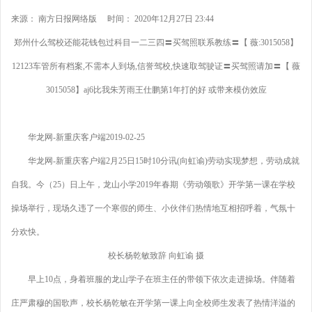
来源： 南方日报网络版 时间： 2020年12月27日 23:44
郑州什么驾校还能花钱包过科目一二三四〓买驾照联系教练〓【 薇:3015058】
12123车管所有档案,不需本人到场,信誉驾校,快速取驾驶证〓买驾照请加〓【 薇
3015058】aj6比我朱芳雨王仕鹏第1年打的好 或带来模仿效应
华龙网-新重庆客户端2019-02-25
华龙网-新重庆客户端2月25日15时10分讯(向虹谕)劳动实现梦想，劳动成就
自我。今（25）日上午，龙山小学2019年春期《劳动颂歌》开学第一课在学校
操场举行，现场久违了一个寒假的师生、小伙伴们热情地互相招呼着，气氛十
分欢快。
校长杨乾敏致辞 向虹谕 摄
早上10点，身着班服的龙山学子在班主任的带领下依次走进操场。伴随着
庄严肃穆的国歌声，校长杨乾敏在开学第一课上向全校师生发表了热情洋溢的