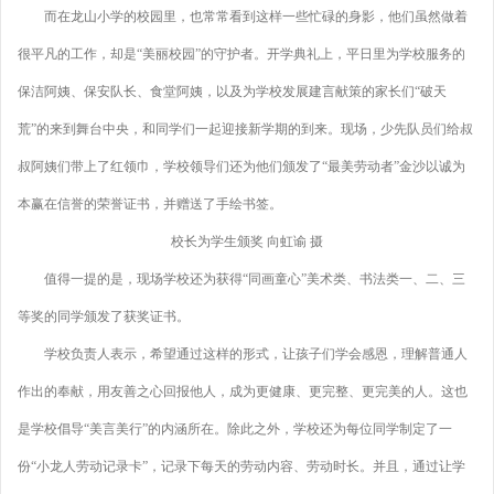
而在龙山小学的校园里，也常常看到这样一些忙碌的身影，他们虽然做着
很平凡的工作，却是“美丽校园”的守护者。开学典礼上，平日里为学校服务的
保洁阿姨、保安队长、食堂阿姨，以及为学校发展建言献策的家长们“破天
荒”的来到舞台中央，和同学们一起迎接新学期的到来。现场，少先队员们给叔
叔阿姨们带上了红领巾，学校领导们还为他们颁发了“最美劳动者”金沙以诚为
本赢在信誉的荣誉证书，并赠送了手绘书签。
校长为学生颁奖 向虹谕 摄
值得一提的是，现场学校还为获得“同画童心”美术类、书法类一、二、三
等奖的同学颁发了获奖证书。
学校负责人表示，希望通过这样的形式，让孩子们学会感恩，理解普通人
作出的奉献，用友善之心回报他人，成为更健康、更完整、更完美的人。这也
是学校倡导“美言美行”的内涵所在。除此之外，学校还为每位同学制定了一
份“小龙人劳动记录卡”，记录下每天的劳动内容、劳动时长。并且，通过让学