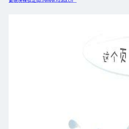
繋璁块棶锛歨ttp://www.hzata.cn