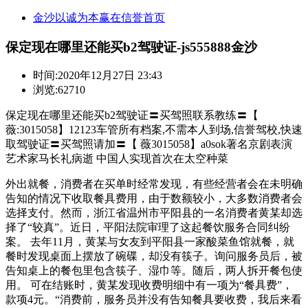
金沙以诚为本赢在信誉首页
保定现在哪里还能买b2驾驶证-js555888金沙
时间:
2020年12月27日 23:43
浏览:62710
保定现在哪里还能买b2驾驶证〓买驾照联系教练〓【
薇:3015058】12123车管所有档案,不需本人到场,信誉驾校,快速
取驾驶证〓买驾照请加〓【 薇3015058】a0sok著名京剧表演
艺术家马长礼病逝 中国人实现首次在太空种菜
外出就餐，消费者在买单时经常发现，有些经营者会在未明确
告知的情况下收取餐具费用，由于数额较小，大多数消费者会
选择支付。然而，浙江省温州市平阳县的一名消费者黄某却选
择了“较真”。近日，平阳法院审理了这起餐饮服务合同纠纷
案。 去年11月，黄某与女友到平阳县一家酸菜鱼馆就餐，就
餐时发现桌面上摆放了碗碟，却没有筷子。询问服务员后，被
告知桌上的餐包里包含筷子、湿巾等。随后，两人拆开餐包使
用。 可在结账时，黄某发现收费明细中有一项为“餐具费”，
款项4元。“消费前，服务员并没有告知餐具要收费，我后来看