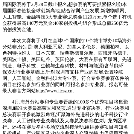
届国际赛将于2月28日截止报名,想参赛的可要抓紧报名啦!本
届国际赛链接全球创新高地,贴合深圳产业发展,新增物联网、
人工智能、金融科技3大专业赛;总奖金1120万元,单个选手有机
会获得最高140万元奖金;40家创投机构组合形成总额250亿元
的创投资金池。
本次大赛将于3月在全球9个国家的10个城市举办10场海外
分站赛,分别是:澳大利亚悉尼、加拿大多伦多、德国柏林、以
色列特拉维夫、日本东京、瑞典斯德哥尔摩、西班牙马德里、
美国波士顿、美国硅谷、英国伦敦。大赛在原有互联网、先进
制造、电子科技、生物与生命科技、材料与能源(含节能环
保)5大行业赛基础上,针对深圳市支柱产业的发展,设置物联
网、人工智能、金融科技3大专业赛。符合专业赛参赛条件的
项目在报名参加行业赛的同时,可报名参加专业赛。报名可登
录大赛官方网站http://www.itcsz.cn。
4月,海外分站赛和专业赛晋级的100多个优秀项目将集聚
深圳,瞄准大赛最高荣誉和奖项,通过专业赛决赛、行业决赛和
总决赛展开多轮激烈角逐,汇聚海外先进科技的电子科技行业
决赛、人工智能专业决赛以及大赛总决赛将在深圳龙岗区举
行。还将在赛后举办多场交流对接活动,组织参赛项目与知名
风投机构、产业园区及业内企业深入交流对接,力促项目落地