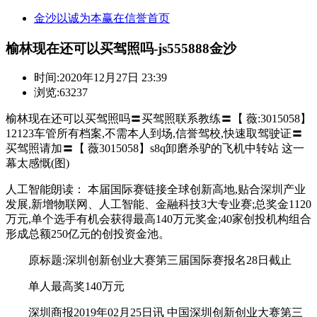
金沙以诚为本赢在信誉首页
榆林现在还可以买驾照吗-js555888金沙
时间:
2020年12月27日 23:39
浏览:63237
榆林现在还可以买驾照吗〓买驾照联系教练〓【 薇:3015058】
12123车管所有档案,不需本人到场,信誉驾校,快速取驾驶证〓
买驾照请加〓【 薇3015058】s8q卸磨杀驴的飞机中转站 这一
幕太感慨(图)
人工智能朗读： 本届国际赛链接全球创新高地,贴合深圳产业
发展,新增物联网、人工智能、金融科技3大专业赛;总奖金1120
万元,单个选手有机会获得最高140万元奖金;40家创投机构组合
形成总额250亿元的创投资金池。
原标题:深圳创新创业大赛第三届国际赛报名28日截止
单人最高奖140万元
深圳商报2019年02月25日讯 中国深圳创新创业大赛第三