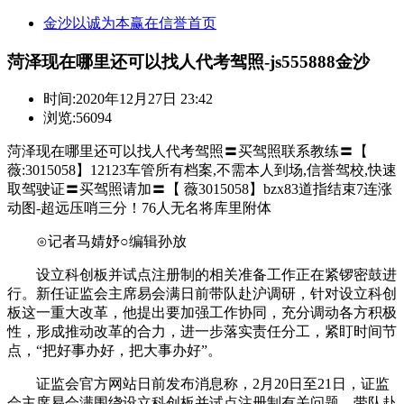
金沙以诚为本赢在信誉首页
菏泽现在哪里还可以找人代考驾照-js555888金沙
时间:
2020年12月27日 23:42
浏览:56094
菏泽现在哪里还可以找人代考驾照〓买驾照联系教练〓【
薇:3015058】12123车管所有档案,不需本人到场,信誉驾校,快速
取驾驶证〓买驾照请加〓【 薇3015058】bzx83道指结束7连涨
动图-超远压哨三分！76人无名将库里附体
⊙记者马婧妤○编辑孙放
设立科创板并试点注册制的相关准备工作正在紧锣密鼓进
行。新任证监会主席易会满日前带队赴沪调研，针对设立科创
板这一重大改革，他提出要加强工作协同，充分调动各方积极
性，形成推动改革的合力，进一步落实责任分工，紧盯时间节
点，“把好事办好，把大事办好”。
证监会官方网站日前发布消息称，2月20日至21日，证监
会主席易会满围绕设立科创板并试点注册制有关问题，带队赴