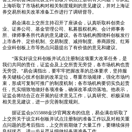
上海听取了市场机构对相关制度规则的意见建议，并对上海证
券交易所相关改革准备工作进行了调研督导。
易会满在上交所主持召开了座谈会，认真听取科创类企
业、证券公司、基金管理公司、私募股权机构、会计师事务
所、律师事务所代表的意见建议。各市场机构围绕科创板发行
上市条件、定价机制、交易制度、减持制度、券商跟投、红筹
企业科创板上市等热点问题提出了有价值的意见和建议。
“落实好设立科创板并试点注册制这项重大改革任务，是
我们共同的责任，证监会及上交所责无旁贷，各市场机构也责
无旁贷。”易会满指出，要牢牢把握改革的总体要求，坚持服
务关键核心技术创新的改革定位，尊重市场规律，强化市场约
束，形成可复制可推广的制度机制；各市场机构要切实负起责
任，扎实细致地做好各项准备，确保改革成功落地。他表示，
证监会将结合正在开展的征求意见工作，认真研究、积极采纳
相关意见建议，进一步完善制度规则。
据证监会js555888金沙官网发布的信息，易会满在听取了
上交所关于设立科创板并试点注册制的准备工作以及对相关重
点问题的思考后指出，上交所前期做了大量工作，要继续保持
良好状态，进一步从严从细做好各项准备工作。