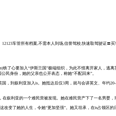
12123车管所有档案,不需本人到场,信誉驾校,快速取驾驶证〓买驾照
 begum)铁了心要加入“伊斯兰国”极端组织，为此不惜离开家人，
国公民身份，她的父亲也公开表态，称她“不配回来”。
叙利亚加入is。她抵达后仅3周，就与会讲英文、年约20-25岁的荷
uz)，在叙利亚的一个难民营被发现。她在难民营产下了一名男婴
这改变了她的人生，令她“更加坚强”。她又坦承，在is占领区