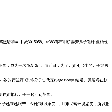
请加〓【 薇3015058】rz383邹市明娇妻变儿子迷妹 但婚检
逃离英国，成为一名“is新娘”。而近日，为了让她刚出生的儿子能够
兰藉is恐怖分子雷代克(yago riedijk)结婚。贝居姆在叙
，现在她想和儿子一起回到英国。
的日子越来越艰苦，令她“难以承受”，且难民营环境恶劣，所以想