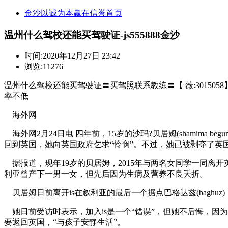
金沙以诚为本赢在信誉首页
温州什么驾校还能买驾驶证-js555888金沙
时间:
2020年12月27日 23:42
浏览:11276
温州什么驾校还能买驾驶证〓买驾照联系教练〓【 薇:3015058】
率不低
海外网
海外网2月24日电 四年前，15岁的沙玛?贝居姆(shamima
回到英国，她向英国政府乞求“怜悯”。不过，她已被剥夺了英
据报道，现年19岁的贝居姆，2015年与两名女同学一同离开英国，到
利亚曾产下一男一女，但先后因为生病及营养不良夭折。
贝居姆日前离开is在叙利亚的最后一个据点巴格达兹(bagh
她日前受访时表示，加入is是一个“错误”，但她不后悔，因为
要返回英国，“与孩子安静生活”。