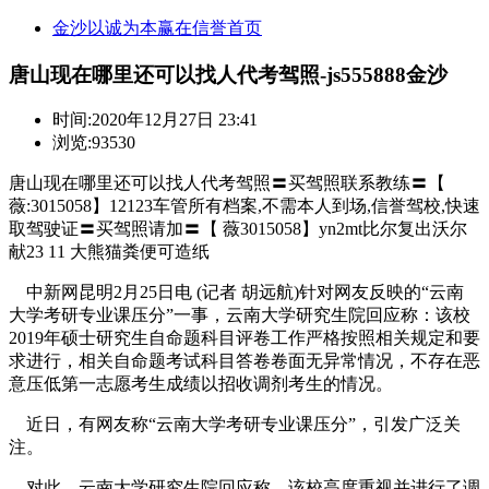
金沙以诚为本赢在信誉首页
唐山现在哪里还可以找人代考驾照-js555888金沙
时间:
2020年12月27日 23:41
浏览:93530
唐山现在哪里还可以找人代考驾照〓买驾照联系教练〓【
薇:3015058】12123车管所有档案,不需本人到场,信誉驾校,快速
取驾驶证〓买驾照请加〓【 薇3015058】yn2mt比尔复出沃尔
献23 11 大熊猫粪便可造纸
中新网昆明2月25日电 (记者 胡远航)针对网友反映的“云南
大学考研专业课压分”一事，云南大学研究生院回应称：该校
2019年硕士研究生自命题科目评卷工作严格按照相关规定和要
求进行，相关自命题考试科目答卷卷面无异常情况，不存在恶
意压低第一志愿考生成绩以招收调剂考生的情况。
近日，有网友称“云南大学考研专业课压分”，引发广泛关
注。
对此，云南大学研究生院回应称，该校高度重视并进行了调