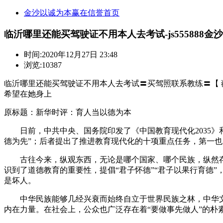
金沙以诚为本赢在信誉首页
临沂哪里还能买驾驶证不用本人去考试-js555888金沙
时间:
2020年12月27日 23:48
浏览:10387
临沂哪里还能买驾驶证不用本人去考试〓买驾照联系教练〓【 薇:301
希望在她身上
原标题：新华时评：育人当以德为本
日前，中共中央、国务院印发了《中国教育现代化2035》和《
德为先”；后者提出了推进教育现代化的十项重点任务，第一也
古往今来，纵观东西，无论是哪个国家、哪个民族，纵然存在
识到了道德教育的重要性，提倡“君子怀德”“君子以果行育德
是坏人。
中华民族能够几经兴衰而始终自立于世界民族之林，中华文
内在力量。在社会上，公众也广泛存在着“要做事先做人”的朴