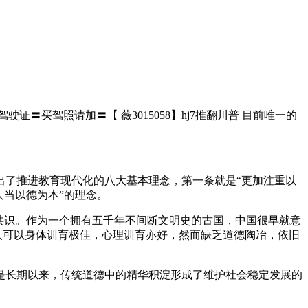
驶证〓买驾照请加〓【 薇3015058】hj7推翻川普 目前唯一的
提出了推进教育现代化的八大基本理念，第一条就是“更加注重以
人当以德为本”的理念。
共识。作为一个拥有五千年不间断文明史的古国，中国很早就意
人可以身体训育极佳，心理训育亦好，然而缺乏道德陶冶，依旧
长期以来，传统道德中的精华积淀形成了维护社会稳定发展的