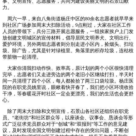
事、文明宣传、志愿服务，共同为建设美丽文明的石景山献
力。
周六一早，来自八角街道杨庄中区的80余名志愿者就早早来
到社区广场参加周末大扫除活动，9点刚过，大家在社区工作
人员的带领下，兵分三路开展志愿服务，一组挨家挨户上门发
放创建文明城区的宣传材料，倡导居民文明养犬、文明出行、
爱护环境，另外两组志愿者则分别走进小区内，捡烟头、扫垃
圾、除广告，尤其是针对绿植里、角落里的积存垃圾，连枯枝
带脏物一起清理。
大家你清我扫动作快、效率高，原计划的两个小区很快清理
完毕，志愿者们又走进旁边的两个老旧小区继续打扫，半天时
间一共清理了四个小区，每人都捡拾了两三口袋垃圾。杨庄医
院的在职党员姚里说，眼瞅着快开春了，我们把小区环境收拾
干净，等春暖花开时社区一定会更漂亮，我们的生活也会更舒
心。
除了周末大扫除和文明宣传，石景山各社区还组织在职党
员、“老街坊”和社区群众等，以座谈会、议事会、恳谈会等形
式广泛征求党员群众对于“创城”和“双报到”等工作的意见建
议，及时发现全国文明创建过程中存在的突出问题，不断创