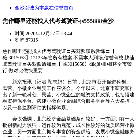
金沙以诚为本赢在信誉首页
焦作哪里还能找人代考驾驶证-js555888金沙
时间:
2020年12月27日 23:44
浏览:87315
焦作哪里还能找人代考驾驶证〓买驾照联系教练〓【
薇:3015058】12123车管所有档案,不需本人到场,信誉驾校,快速
取驾驶证〓买驾照请加〓【 薇3015058】dilq8国ⅰ国ⅱ将全市禁
行 做对比做快重要
新京报讯（记者 顾志娟）日前，北京市召开促进科创、
民营、小微企业融资工作座谈会。今年以来，北京市研究和推
出了新一轮科创、民营、小微企业的融资支持政策，包括搭建
融资担保平台、搭建小微企业金融综合服务平台等六大举措，
以及一套监测评估的指标体系。
会议强调，北京经济金融基础条件较好，一方面拥有一大
批创新能力较强，运作较为规范，成长性较好的优质民营小微
企业，另一方面北京拥有丰富的资金供给，发展小微金融服务