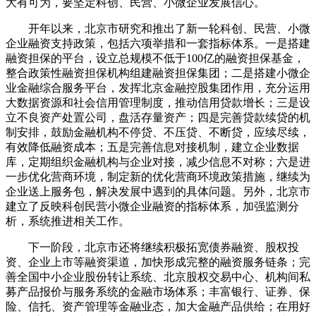
大有可为，要坚定科创、民营、小微企业发展信心。
开年以来，北京市研究和推出了新一轮科创、民营、小微
企业融资支持政策，包括六项举措和一套指标体系。一是搭建
融资担保的平台，设立总规模不低于100亿的融资担保基金，
整合政策性融资担保机构组建融资担保集团；二是搭建小微企
业金融综合服务平台，发挥北京金融控股集团作用，充分运用
大数据资源和社会信用管理制度，推动信用贷款增长；三是设
立不良资产处置公司，盘活存量资产；四是完善贷款续贷的机
制安排，鼓励金融机构不停贷、不压贷、不断贷，应续尽续，
有效降低融资成本；五是完善信息对接机制，建立企业数据
库，定期组织金融机构与企业对接，减少信息不对称；六是进
一步优化营商环境，制定新的优化营商环境政策措施，继续为
企业送上服务包，解决发展中遇到的具体问题。另外，北京市
建立了反映科创民营小微企业融资的指标体系，加强监测分
析，系统推进相关工作。
下一阶段，北京市还将继续积极拓宽债券融资、股权投
资、企业上市等融资渠道，加快形成完整的融资服务链条；完
善全国中小企业股份转让系统、北京股权交易中心、机构间私
募产品报价与服务系统的金融市场体系；丰富银行、证券、保
险、信托、资产管理等金融业态，加大金融产品供给；在用好