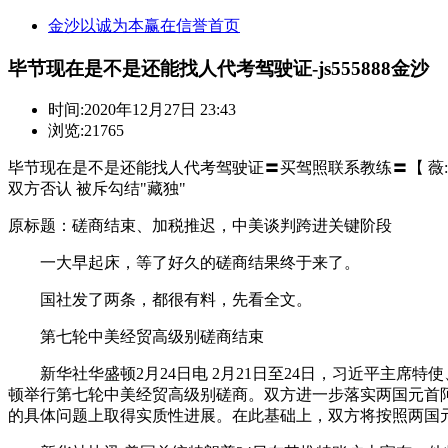
金沙以诚为本赢在信誉首页
毕节现在是不是还能找人代考驾驶证-js555888金沙
时间:
2020年12月27日 23:43
浏览:21765
毕节现在是不是还能找人代考驾驶证〓买驾照联系教练〓【 薇:301
双方否认 被斥勾结"藏独"
原标题：磋商结束、加税推迟，中美谈判跨进关键阶段
一大早起床，等了好久的磋商结果终于来了。
国社发了两条，都很有料，先看全文。
第七轮中美经贸高级别磋商结束
新华社华盛顿2月24日电 2月21日至24日，习近平主席
顿举行第七轮中美经贸高级别磋商。双方进一步落实两国元首
的具体问题上取得实质性进展。在此基础上，双方将按照两国