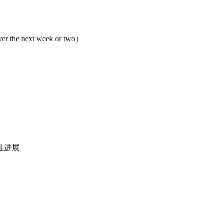
e next week or two）
性进展