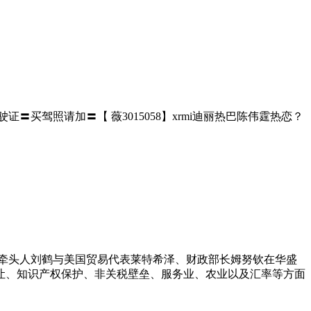
证〓买驾照请加〓【 薇3015058】xrmi迪丽热巴陈伟霆热恋？
方牵头人刘鹤与美国贸易代表莱特希泽、财政部长姆努钦在华盛
让、知识产权保护、非关税壁垒、服务业、农业以及汇率等方面