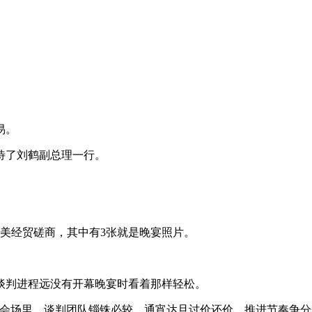
易。
了刘鹤副总理一行。
美经贸磋商，其中有3张就是晚宴照片。
判进程远没有开幕晚宴时看着那样轻松。
商会场里，谈判团队锱铢必较，通宵达旦讨价还价，推进节奏争分