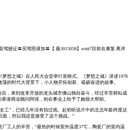
驾驶证〓买驾照请加〓【 薇3015058】wmt7目前在康复 离岸
梦想之城》在人民大会堂举行首映式。《梦想之城》讲述1978
云激荡的时代大背景下，小人物开拓创新、砥砺奋进的故事。
业后，来到改革开放的龙头城市佛山独自奋斗，经过辛苦耕耘成
的香港商业顾问阿强，则在事业上给予了她很大帮助。
岗女工”，已经几年没有拍过戏。起初听说片中的北北年龄跨度达
后面，所以我还是接受了这个挑战。”
厂工人的辛苦，“最热的时候室外温度37℃，陶瓷厂的室内温