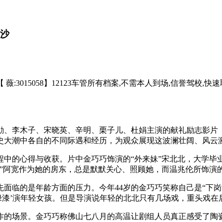
金沙
15058】12123车管所有档案,不需本人到场,信誉驾校,快速取
、李木子、宋晓英、辛明、栗子儿、杜娟主演的献礼励志影片《
历史大潮中各自的不同际遇和经历，为观众展现这波澜壮阔、风
程中的心得与收获。片中金巧巧饰演的“外来妹”宋北北，大学毕
厨”阿宽作为她的房东，总是默默关心、照顾她，而温兆伦所饰演
面临的是年龄方面的压力。今年44岁的金巧巧笑称自己是“下
刷绿漆’演年轻女孩。但是导演说年轻的北北只有几场戏，重头戏在
的场景。金巧巧称佛山七八月的高温让剧组人员真正感受了陶瓷