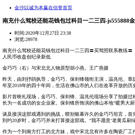
金沙以诚为本赢在信誉首页
南充什么驾校还能花钱包过科目一二三四-js555888
时间:
2020年12月27日 23:38
浏览:28978
南充什么驾校还能花钱包过科目一二三四〓买驾照联系教练〓【 薇:30
人民币收盘创纪录新低
金巧巧（右）与宋北北人物原型胡小燕。王广燕摄
昨天，由刘抒鹃执导，金巧巧、保剑锋领衔主演，温兆伦、章劼
年至2018年的四十年间，生活在佛山市的人们在改革开放的
影片首映礼现场，金巧巧、保剑锋、温兆伦现场分享了拍摄过
长为一名成功的女企业家。保剑锋所饰演的佛山本地“暖男大
谈及接演这部戏遇到的挑战，暌别银幕许久的金巧巧坦言，首先
到约20岁时，金巧巧并未打算接这部戏。“我不愿意‘老黄瓜
作为一个到南方打工的北方妹，戏中宋北北有许多在陶瓷厂工作