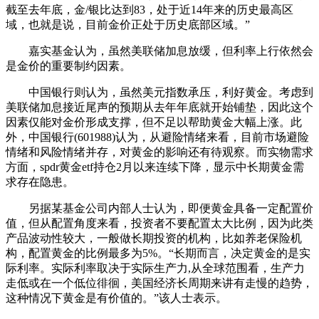
截至去年底，金/银比达到83，处于近14年来的历史最高区
域，也就是说，目前金价正处于历史底部区域。”
嘉实基金认为，虽然美联储加息放缓，但利率上行依然会
是金价的重要制约因素。
中国银行则认为，虽然美元指数承压，利好黄金。考虑到
美联储加息接近尾声的预期从去年年底就开始铺垫，因此这个
因素仅能对金价形成支撑，但不足以帮助黄金大幅上涨。此
外，中国银行(601988)认为，从避险情绪来看，目前市场避险
情绪和风险情绪并存，对黄金的影响还有待观察。而实物需求
方面，spdr黄金etf持仓2月以来连续下降，显示中长期黄金需
求存在隐患。
另据某基金公司内部人士认为，即便黄金具备一定配置价
值，但从配置角度来看，投资者不要配置太大比例，因为此类
产品波动性较大，一般做长期投资的机构，比如养老保险机
构，配置黄金的比例最多为5%。“长期而言，决定黄金的是实
际利率。实际利率取决于实际生产力,从全球范围看，生产力
走低或在一个低位徘徊，美国经济长周期来讲有走慢的趋势，
这种情况下黄金是有价值的。”该人士表示。