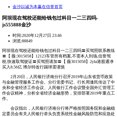
金沙以诚为本赢在信誉首页
阿坝现在驾校还能给钱包过科目一二三四吗-
js555888金沙
时间:
2020年12月27日 23:46
浏览:88849
阿坝现在驾校还能给钱包过科目一二三四吗〓买驾照联系教练
〓【 薇:3015058】12123车管所有档案,不需本人到场,信誉驾
校,快速取驾驶证〓买驾照请加〓【 薇3015058】2yla港股通净
买入8.56亿 博尔特改行踢球需谨慎
2月20日，人民银行济南分行召开2019年山东省货币政策
与金融管理服务工作会。分行党委书记、行长周逢民传达了中
央和全省经济工作会议、人民银行工作会议暨全国外汇管理工
作会议精神，分析全省经济金融形势，安排部署2019年重点工
作。
会议指出，人民银行济南分行将严格按照国务院和金融稳
定委员会有关人民银行牵头负责系统性金融风险防范和应急处