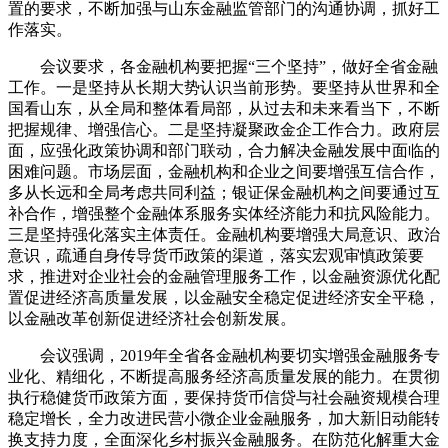
置的要求，不断加强与山东金融监管部门的沟通协调，抓好工
作落实。
会议要求，各金融机构要把握“三个坚持”，做好全省金融
工作。一是坚持从长期大势认识当前形势。要坚持从世界和全
国看山东，从全局和整体看局部，从过去和未来看当下，不断
把握规律、增强信心。二是坚持凝聚政金企工作合力。政府层
面，应强化政策协调和部门联动，合力解决金融发展中面临的
困难问题。市场层面，金融机构和企业之间要增强互信合作，
多从长远和全局考虑共同利益；银证保金融机构之间要通过互
补合作，增强整个金融体系服务实体经济能力和抗风险能力。
三是坚持强化落实主体责任。金融机构要增强大局意识、政治
意识，疏通自身传导货币政策的渠道，落实宏观审慎政策要
求，推进对企业社会的金融管理服务工作，以金融资源优化配
置促进经济高质量发展，以金融安全稳定促进经济安全平稳，
以金融改革创新促进经济社会创新发展。
会议强调，2019年全省各金融机构要切实增强金融服务专
业化、精细化，不断提高服务经济高质量发展的能力。在贯彻
执行稳健货币政策方面，要保持货币信贷与社会融资规模合理
稳定增长，全力改进民营小微企业金融服务，加大新旧动能转
换支持力度，全面深化乡村振兴金融服务。在防范化解重大金