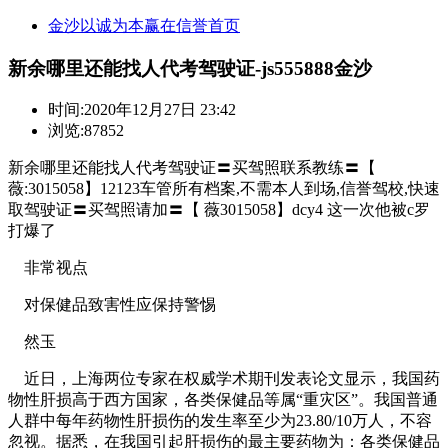
金沙以诚为本赢在信誉首页
新余哪里还能找人代考驾驶证-js555888金沙
时间:
2020年12月27日 23:42
浏览:87852
新余哪里还能找人代考驾驶证〓买驾照联系教练〓【
薇:3015058】12123车管所有档案,不需本人到场,信誉驾校,快速
取驾驶证〓买驾照请加〓【 薇3015058】dcy4 这一次他被c罗
打爆了
非常视点
对保健品致害性应保持警惕
然玉
近日，上海两位专家在权威学术期刊发表论文显示，我国药
物性肝损高于西方国家，各类保健品等属“重灾区”。我国普通
人群中每年药物性肝损伤的发生率至少为23.80/10万人，不容
忽视。据悉，在我国引起肝损伤的最主要药物为：各类保健品