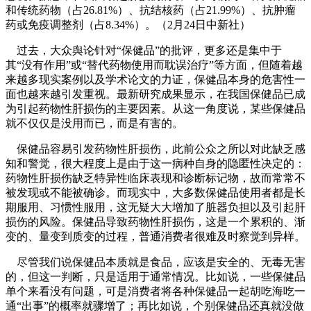
和传统药物（占26.81%）、抗结核药（占21.99%）、抗肿瘤
药或免疫调整剂（占8.34%）。（2月24日中新社）
过去，大众舆论针对“保健品”的批评，更多还是集中于
其“没有作用”或“替代药物使用而耽误治疗”等方面，但随着越
来越多现实案例以及学术论文的力证，保健品本身的危害性一
面也越来越引发重视。最新研究成果显示，在我国保健品已成
为引起药物性肝损伤的主要因素。从这一角度说，某些保健品
就不仅仅是没用而已，而是有害的。
保健品容易引发药物性肝损伤，此前公众之所以对此缺乏感
知和警觉，很大程度上是由于这一病种自身的隐匿性决定的：
药物性肝损伤缺乏特异性临床表现和诊断标记物，故而常常不
被发现或不能被确诊。而现实中，大多数保健品使用者都是长
期服用、习惯性服用，这无疑大大增加了脏器负担以及引起肝
损伤的风险。保健品导致药物性肝损伤，这是一个累积的、渐
变的、量变到质变的过程，普通消费者很难及时察觉到异样。
尽管我们说保健品本质就是食品，应该是安全的、无毒无害
的，但这一判断，只是适用于通常情况。比如说，一些保健品
单个来看没有问题，可是消费者将各种保健品一起胡吃海吃一
通“出事”的概率就骤增了；再比如说，个别保健品还真就没做